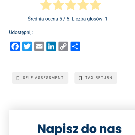
Średnia ocena
5
/ 5. Liczba głosów:
1
Udostępnij:
F
T
E
Li
C
S
a
wi
m
n
o
h
c
tt
ai
k
p
ar
e
er
l
e
y
e
SELF-ASSESSMENT
TAX RETURN
b
dI
Li
o
n
n
o
k
k
Napisz do nas