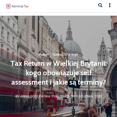
Podatki
·
Spółka LTD w Anglii
Tax Return w Wielkiej Brytanii:
kogo obowiązuje self
assessment i jakie są terminy?
BY ANNA GODLEWSKA
PUBLISHED ON 3 GRUDNIA, 2020