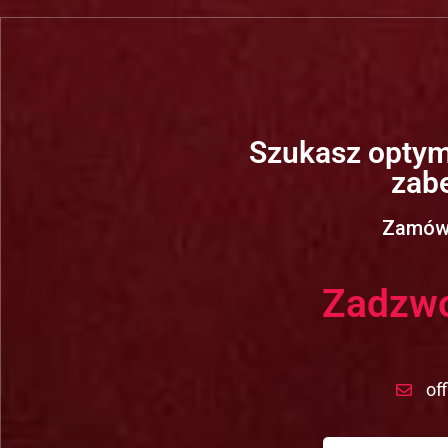
Szukasz optym
zabe
Zamów 
Zadzwo
of