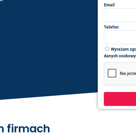
Email
Telefon
Wyrażam zgo
danych osobow
ch firmach