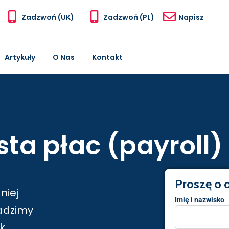
Zadzwoń (UK)
Zadzwoń (PL)
Napisz
Artykuły
O Nas
Kontakt
ista płac (payroll)
Proszę o o
niej
Imię i nazwisko
adzimy
k