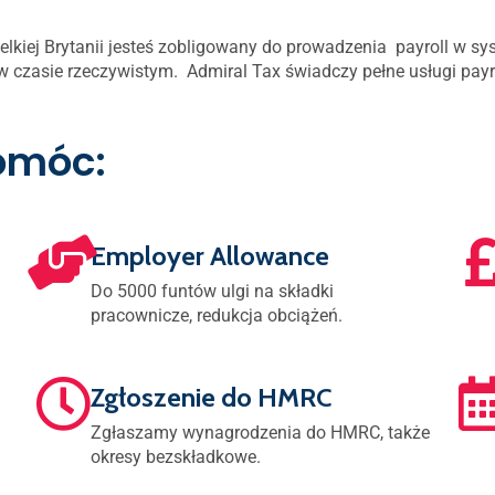
lkiej Brytanii jesteś zobligowany do prowadzenia payroll w sy
w czasie rzeczywistym. Admiral Tax świadczy pełne usługi payr
omóc:
Employer Allowance
Do 5000 funtów ulgi na składki
pracownicze, redukcja obciążeń.
Zgłoszenie do HMRC
Zgłaszamy wynagrodzenia do HMRC, także
okresy bezskładkowe.