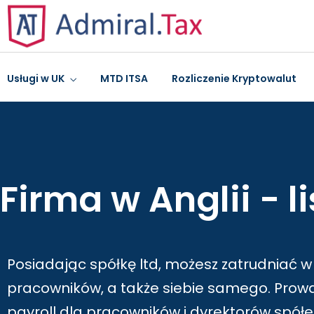
Usługi w UK
MTD ITSA
Rozliczenie Kryptowalut
Firma w Anglii - l
Posiadając spółkę ltd, możesz zatrudniać w 
pracowników, a także siebie samego. Prow
payroll dla pracowników i dyrektorów spółe