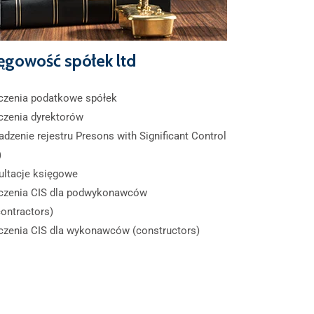
ęgowość spółek ltd
iczenia podatkowe spółek
czenia dyrektorów
dzenie rejestru Presons with Significant Control
)
ultacje księgowe
iczenia CIS dla podwykonawców
ontractors)
czenia CIS dla wykonawców (constructors)​