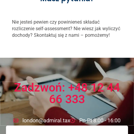
Nie jesteś pewien czy powinieneś składać
rozliczenie self-assessment? Nie wiesz jak wyliczyć
dochody? Skontaktuj się z nami – pomożemy!
Zadzwoń: +48 12 44
66 333
london@admiral.tax
Pn-Pt 8:00 - 16:00