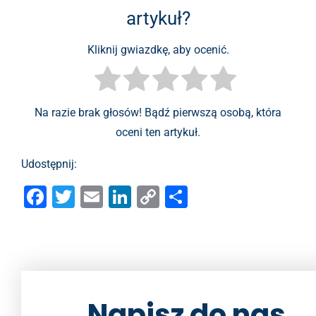
artykuł?
Kliknij gwiazdkę, aby ocenić.
Na razie brak głosów! Bądź pierwszą osobą, która
oceni ten artykuł.
Udostępnij:
F
T
E
Li
C
S
a
wi
m
n
o
h
c
tt
ai
k
p
ar
e
er
l
e
y
e
b
dI
Li
Napisz do nas
o
n
n