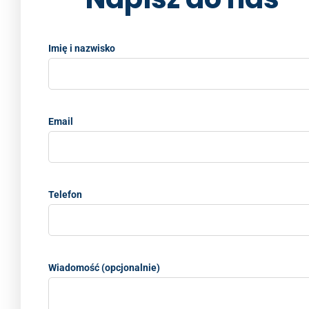
o
k
k
Imię i nazwisko
Email
Telefon
Wiadomość (opcjonalnie)