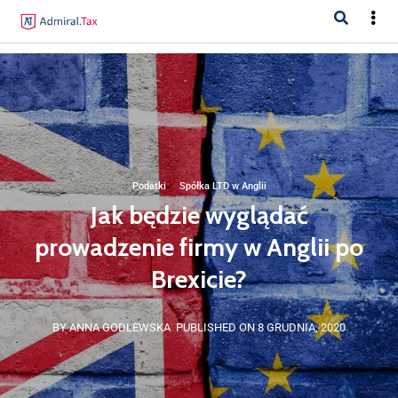
Podatki
·
Spółka LTD w Anglii
Jak będzie wyglądać
prowadzenie firmy w Anglii po
Brexicie?
BY ANNA GODLEWSKA
PUBLISHED ON 8 GRUDNIA, 2020