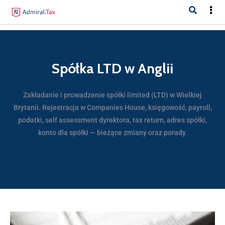
Spółka LTD w Anglii
Zakładanie i prowadzenie spółki limited (LTD) w Wielkiej
Brytanii. Rejestracja w Companies House, księgowość, payroll,
podatki, self assessment dyrektora, tax return, adres spółki,
konto dla spółki — bieżące zmiany oraz porady.