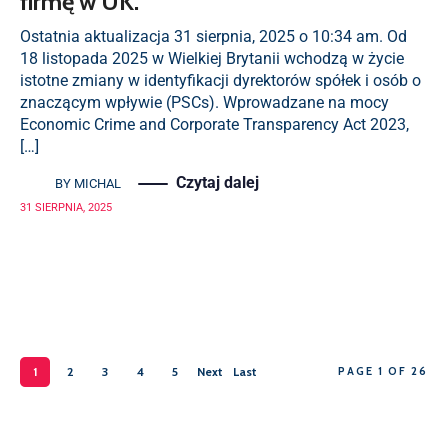
firmę w UK.
Ostatnia aktualizacja 31 sierpnia, 2025 o 10:34 am. Od
18 listopada 2025 w Wielkiej Brytanii wchodzą w życie
istotne zmiany w identyfikacji dyrektorów spółek i osób o
znaczącym wpływie (PSCs). Wprowadzane na mocy
Economic Crime and Corporate Transparency Act 2023,
[…]
Czytaj dalej
BY
MICHAL
31 SIERPNIA, 2025
1
2
3
4
5
Next
Last
PAGE 1 OF 26
›
»