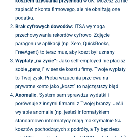
kosztem uzyskania przychodu
w UK. Możesz za nie
zapłacić z konta firmowego, ale nie obniżają one
podatku.
Brak cyfrowych dowodów:
ITSA wymaga
przechowywania rekordów cyfrowo. Zdjęcie
paragonu w aplikacji (np. Xero, QuickBooks,
FreeAgent) to teraz mus, aby koszt był uznany.
Wypłaty „na życie”:
Jako self-employed nie płacisz
sobie „pensji” w sensie kosztu firmy. Twoje wypłaty
to Twój zysk. Próba wrzucenia przelewu na
prywatne konto jako „koszt” to najczęstszy błąd.
Anomalie.
System sam sprawdza wydatki i
porównuje z innymi firmami z Twojej branży. Jeśli
wyłapie anomalie (np. jesteś informatykiem i
standardowo informatycy mają maksymalnie 5%
kosztów pochodzących z podróży, a Ty będziesz