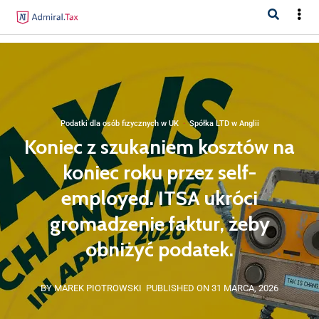
Podatki dla osób fizycznych w UK
·
Spółka LTD w Anglii
Koniec z szukaniem kosztów na
koniec roku przez self-
employed. ITSA ukróci
gromadzenie faktur, żeby
obniżyć podatek.
BY MAREK PIOTROWSKI
PUBLISHED ON 31 MARCA, 2026