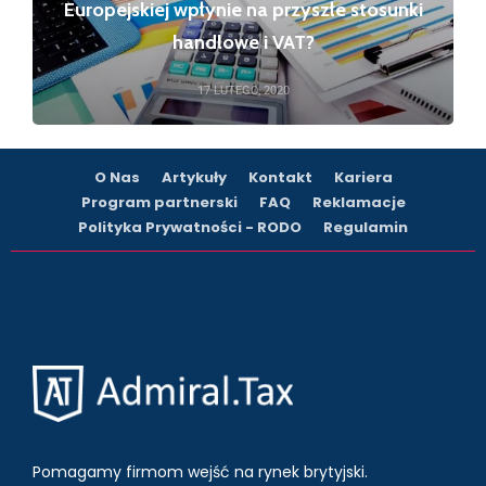
Europejskiej wpłynie na przyszłe stosunki
handlowe i VAT?
17 LUTEGO, 2020
O Nas
Artykuły
Kontakt
Kariera
Program partnerski
FAQ
Reklamacje
Polityka Prywatności - RODO
Regulamin
Pomagamy firmom wejść na rynek brytyjski.