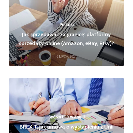
Podatki
Jak sprzedawać za granicę: platformy
sprzedaży online (Amazon, eBay, Etsy)?
6 LIPCA, 2021
Spółka LTD w Anglii
BREXIT: jak umowa o wystąpieniu z Unii