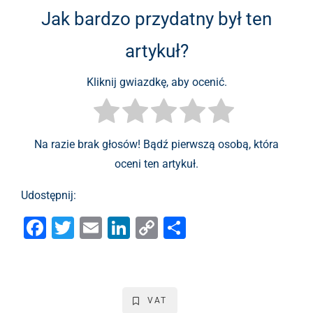
Jak bardzo przydatny był ten
artykuł?
Kliknij gwiazdkę, aby ocenić.
Na razie brak głosów! Bądź pierwszą osobą, która
oceni ten artykuł.
Udostępnij:
F
T
E
Li
C
S
a
wi
m
n
o
h
c
tt
ai
k
p
ar
e
er
l
e
y
e
VAT