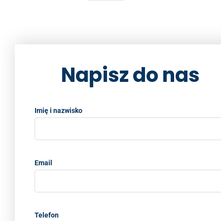
b
dI
Li
o
n
n
o
k
k
Napisz do nas
Imię i nazwisko
Email
Telefon