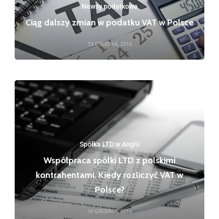
Newsy podatkowe
Ciąg dalszy zmian w podatku VAT w Polsce
13 GRUDNIA, 2016
Spółka LTD w Anglii
Współpraca spółki LTD z polskimi
kontrahentami. Kiedy rozliczyć VAT w
Polsce?
16 GRUDNIA, 2019