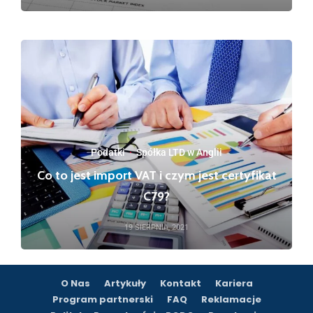
Podatki
·
Spółka LTD w Anglii
Co to jest import VAT i czym jest certyfikat
C79?
19 SIERPNIA, 2021
O Nas
Artykuły
Kontakt
Kariera
Program partnerski
FAQ
Reklamacje