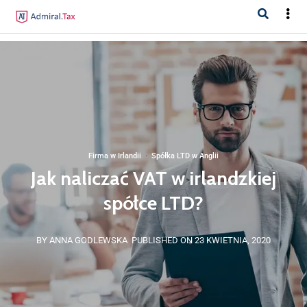
Firma w Irlandii
·
Spółka LTD w Anglii
Jak naliczać VAT w irlandzkiej
spółce LTD?
BY ANNA GODLEWSKA
PUBLISHED ON 23 KWIETNIA, 2020