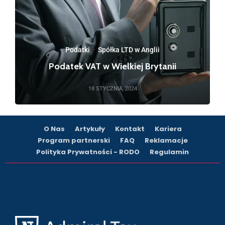
Podatki
·
Spółka LTD w Anglii
Podatek VAT w Wielkiej Brytanii
18 STYCZNIA, 2024
O Nas
Artykuły
Kontakt
Kariera
Program partnerski
FAQ
Reklamacje
Polityka Prywatności - RODO
Regulamin