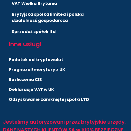
VAT Wielka Brytania
Brytyjska spółka limited i polska
działalność gospodarcza
Sprzedaż spółek ltd
Inne usługi
Podatek od kryptowalut
Prognoza Emerytury z UK
Rozliczenia CIS
Deklaracje VAT w UK
Odzyskiwanie zamkniętej spółki LTD
Jesteśmy autoryzowani przez brytyjskie urzędy,
DANE NASZYCH KLIENTÓW SĄ w 100% BEZPIECZNE