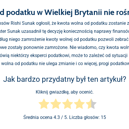
 podatku w Wielkiej Brytanii nie roś
ansów Rishi Sunak ogłosił, że kwota wolna od podatku zostani
ter Sunak uzasadnił tę decyzję koniecznością naprawy finans
edług niego zamrożenie kwoty wolnej od podatku pozwoli zebrać
kowe zostały ponownie zamrożone. Nie wiadomo, czy kwota woln
wią niektórzy eksperci podatkowi, może to zależeć od sytuacji g
 wolna od podatku nie ulega zmianie i co więcej, progi podatko
Jak bardzo przydatny był ten artykuł?
Kliknij gwiazdkę, aby ocenić.
Średnia ocena
4.3
/ 5. Liczba głosów:
15