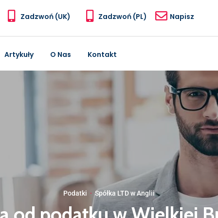
Zadzwoń (UK)
Zadzwoń (PL)
Napisz
Artykuły
O Nas
Kontakt
Podatki
·
Spółka LTD w Anglii
 od podatku w Wielkiej B