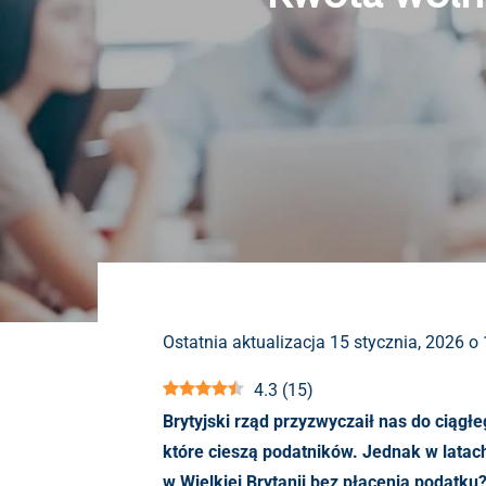
Ostatnia aktualizacja 15 stycznia, 2026 o
4.3
(
15
)
Brytyjski rząd przyzwyczaił nas do ciąg
które cieszą podatników. Jednak w latac
w Wielkiej Brytanii bez płacenia podatku