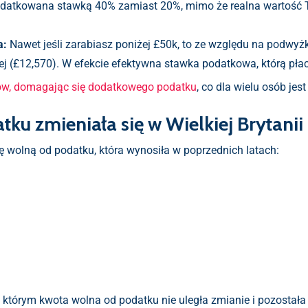
odatkowana stawką 40% zamiast 20%, mimo że realna wartość 
a:
Nawet jeśli zarabiasz poniżej £50k, to ze względu na podwyżk
ej (£12,570). W efekcie efektywna stawka podatkowa, którą płaci
ów, domagając się dodatkowego podatku
, co dla wielu osób je
ku zmieniała się w Wielkiej Brytanii 
ę wolną od podatku, która wynosiła w poprzednich latach:
którym kwota wolna od podatku nie uległa zmianie i pozostała