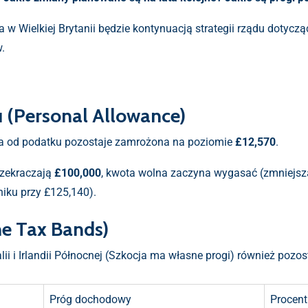
 w Wielkiej Brytanii będzie kontynuacją strategii rządu dotycz
.
 (Personal Allowance)
 od podatku pozostaje zamrożona na poziomie
£12,570
.
rzekraczają
£100,000
, kwota wolna zaczyna wygasać (zmniejsza
niku przy £125,140).
e Tax Bands)
ii i Irlandii Północnej (Szkocja ma własne progi) również pozo
Próg dochodowy
Procent