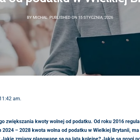
BY MICHAL
PUBLISHED ON 15 STYCZNIA, 2026
 11:42 am.
łego zwiększania kwoty wolnej od podatku. Od roku 2016 regul
h 2024 – 2028 kwota wolna od podatku w Wielkiej Brytanii,
ma 
? Jakie zmiany planowane są na lata kolejne?
Jakie są progi 