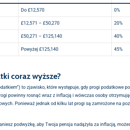
Do £12,570
0%
£12,571 – £50,270
20%
£50,271 – £125,140
40%
Powyżej £125,140
45%
tki coraz wyższe?
atkiem”) to zjawisko, które występuje, gdy progi podatkowe poz
gi powinny rosnąć wraz z inflacją i wówczas osoby otrzymujące
wych. Ponieważ jednak od kilku lat progi są zamrożone na poz
taniesz podwyżkę, aby Twoja pensja nadążyła za inflacją, może