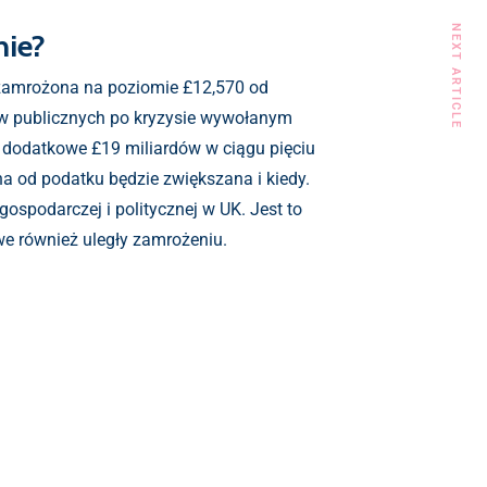
NEXT ARTICLE
nie?
e zamrożona na poziomie £12,570 od
ów publicznych po kryzysie wywołanym
 dodatkowe £19 miliardów w ciągu pięciu
a od podatku będzie zwiększana i kiedy.
ospodarczej i politycznej w UK. Jest to
we również uległy zamrożeniu.