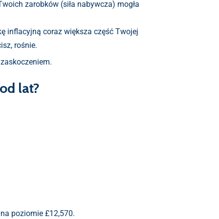
Twoich zarobków (siła nabywcza) mogła
ę inflacyjną coraz większa część Twojej
sz, rośnie.
st zaskoczeniem.
od lat?
 na poziomie £12,570.