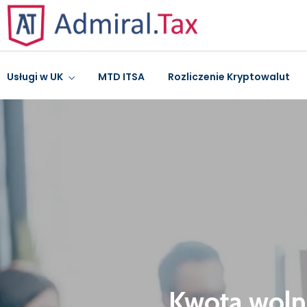
Usługi w UK
MTD ITSA
Rozliczenie Kryptowalut
Kwota wolna