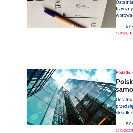
Ostatni
fizyczn
wprowadz
BY
12 KWIETNI
Podatki
Polsk
samo
Ostatni
przedsi
składkę 
BY
29 PAŹDZIE