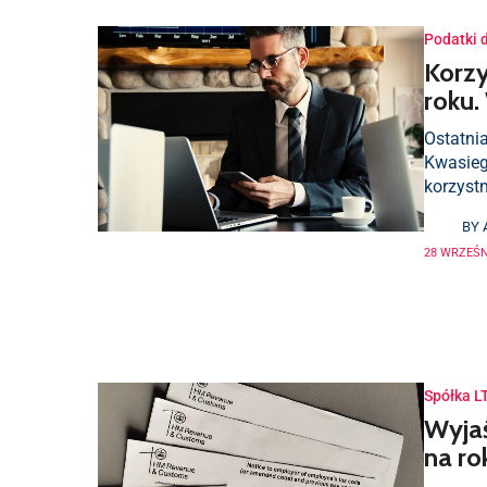
Podatki 
Korzy
roku.
Ostatnia
Kwasieg
korzyst
BY
28 WRZEŚN
Spółka L
Wyjaś
na r