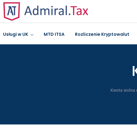
Usługi w UK
MTD ITSA
Rozliczenie Kryptowalut
Kwota wolna o