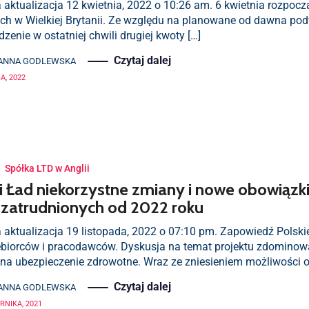
a aktualizacja 12 kwietnia, 2022 o 10:26 am. 6 kwietnia rozpoc
ych w Wielkiej Brytanii. Ze względu na planowane od dawna pod
enie w ostatniej chwili drugiej kwoty […]
Czytaj dalej
ANNA GODLEWSKA
A, 2022
·
Spółka LTD w Anglii
i Ład niekorzystne zmiany i nowe obowiązki
zatrudnionych od 2022 roku
a aktualizacja 19 listopada, 2022 o 07:10 pm. Zapowiedź Polsk
ębiorców i pracodawców. Dyskusja na temat projektu zdominowa
na ubezpieczenie zdrowotne. Wraz ze zniesieniem możliwości od
Czytaj dalej
ANNA GODLEWSKA
RNIKA, 2021