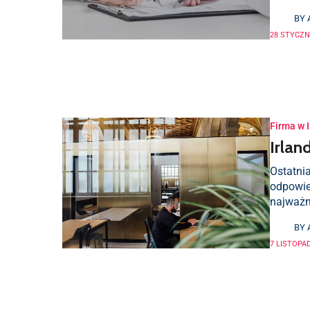
BY
28 STYCZNI
Firma w I
Irlan
Ostatnia
odpowie
najważni
BY
7 LISTOPAD