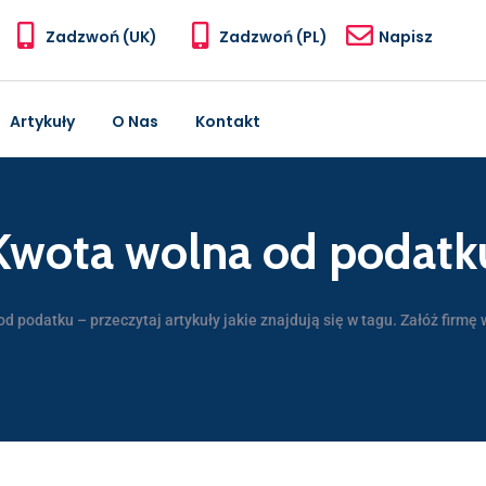
Zadzwoń (UK)
Zadzwoń (PL)
Napisz
Artykuły
O Nas
Kontakt
Kwota wolna od podatk
d podatku – przeczytaj artykuły jakie znajdują się w tagu. Załóż firmę w