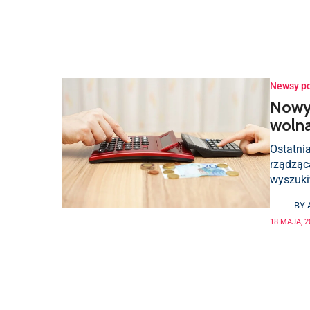
Newsy p
Nowy 
wolna
Ostatni
rządząc
wyszuki
BY
18 MAJA, 2