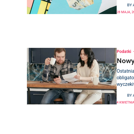
BY
28 MAJA, 2
Podatki
Nowy 
Ostatnia
obligato
wyczeki
BY
4 KWIETNIA