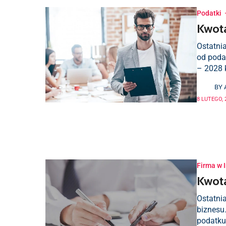
Podatki
Kwota
Ostatni
od poda
– 2028 
BY
8 LUTEGO, 
Firma w I
Kwota
Ostatnia
biznesu
podatku