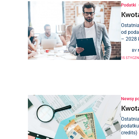
Podatki
Kwota
Ostatnia
od poda
– 2028 
BY
15 STYCZNI
Newsy p
Kwota
Ostatnia
podatku
credits)