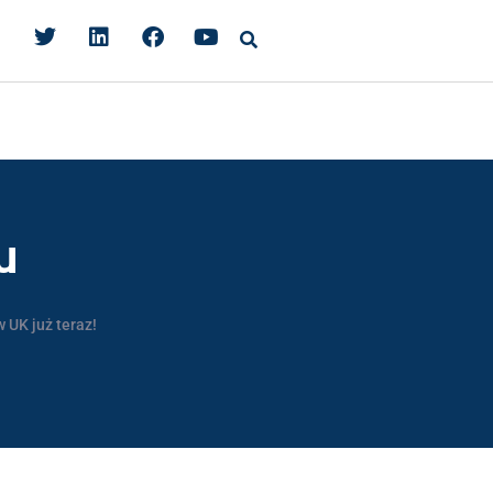
u
 UK już teraz!