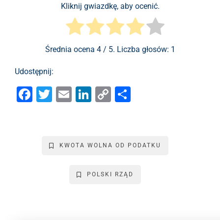
Kliknij gwiazdkę, aby ocenić.
Średnia ocena
4
/ 5. Liczba głosów:
1
Udostępnij:
F
T
E
Li
C
S
a
wi
m
n
o
h
c
tt
ai
k
p
ar
e
er
l
e
y
e
KWOTA WOLNA OD PODATKU
b
dI
Li
o
n
n
POLSKI RZĄD
o
k
k