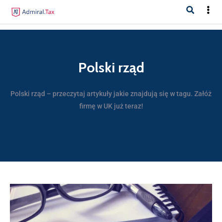
Polski rząd
Polski rząd – przeczytaj artykuły jakie znajdują się w tagu. Załóż
firmę w UK już teraz!