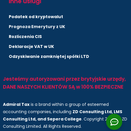
Inne usługi
Podatek od kryptowalut
Prognoza Emerytury z UK
Rozliczenia CIS
Deklaracje VAT w UK
Odzyskiwanie zamkniętej spółki LTD
Jesteśmy autoryzowani przez brytyjskie urzędy,
DANE NASZYCH KLIENTÓW SĄ w 100% BEZPIECZNE
Admiral Tax
is a brand within a group of esteemed
accounting companies, including
ZD Consulting Ltd, LMS
Consulting Ltd, and Sepera College
. Copyright 2025 by ZD
Consulting Limited. All Rights Reserved.