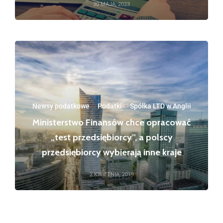
30 MAJA, 2023
Newsy podatkowe
·
Podatki
·
Spółka LTD w Anglii
Ministerstwo Finansów chce opracować
„test przedsiębiorcy”, a polscy
przedsiębiorcy wybierają inne kraje
2 KWIETNIA, 2019