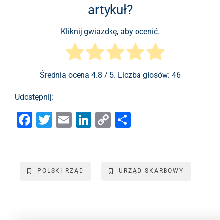
artykuł?
Kliknij gwiazdkę, aby ocenić.
Średnia ocena
4.8
/ 5. Liczba głosów:
46
Udostępnij:
F
T
E
Li
C
S
a
wi
m
n
o
h
c
tt
ai
k
p
ar
e
er
l
e
y
e
POLSKI RZĄD
URZĄD SKARBOWY
b
dI
Li
o
n
n
o
k