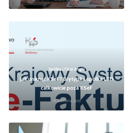
Spółka LTD w Anglii
Jak uniknąć KSeF? Brytyjska spółka LTD
całkowicie poza KSeF
19 CZERWCA, 2026