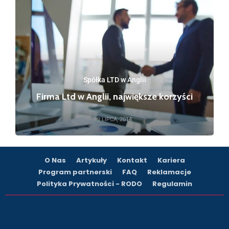
Spółka LTD w Anglii
Firma Ltd w Anglii, największe korzyści
9 LIPCA, 2014
O Nas
Artykuły
Kontakt
Kariera
Program partnerski
FAQ
Reklamacje
Polityka Prywatności - RODO
Regulamin