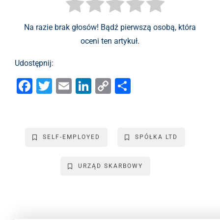
Na razie brak głosów! Bądź pierwszą osobą, która
oceni ten artykuł.
Udostępnij:
F
T
E
Li
C
S
a
wi
m
n
o
h
c
tt
ai
k
p
ar
e
er
l
e
y
e
SELF-EMPLOYED
SPÓŁKA LTD
b
dI
Li
o
n
n
URZĄD SKARBOWY
o
k
k