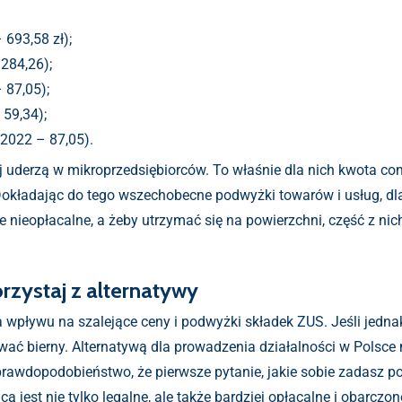
693,58 zł);
284,26);
 87,05);
59,34);
2022 – 87,05).
j uderzą w mikroprzedsiębiorców. To właśnie dla nich kwota c
Dokładając do tego wszechobecne podwyżki towarów i usług, dl
ie nieopłacalne, a żeby utrzymać się na powierzchni, część z n
rzystaj z alternatywy
ma wpływu na szalejące ceny i podwyżki składek ZUS. Jeśli jedn
ać bierny. Alternatywą dla prowadzenia działalności w Polsce m
 prawdopodobieństwo, że pierwsze pytanie, jakie sobie zadasz po
cą jest nie tylko legalne, ale także bardziej opłacalne i obarc