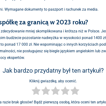
5 dni. Wymagane dokumenty to paszport i rachunek za media.
spółkę za granicą w 2023 roku?
t zdecydowanie mniej skomplikowana i krótsza niż w Polsce. Jeś
Twoim budżecie pozostanie nadwyżka w wysokości ponad 1400 zł,
 to ponad 17 000 zł. Nie wspominając o innych korzyściach p
ormalności, nie posługujesz się biegle językiem angielskim lub z
mocy ekspertów.
Jak bardzo przydatny był ten artykuł?
Kliknij gwiazdkę, aby ocenić.
a razie brak głosów! Bądź pierwszą osobą, która oceni ten artyku