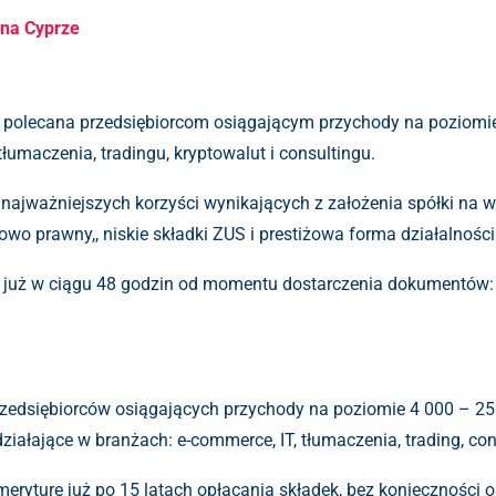
 na Cyprze
nie polecana przedsiębiorcom osiągającym przychody na poziomie
łumaczenia, tradingu, kryptowalut i consultingu.
 najważniejszych korzyści wynikających z założenia spółki na
owo prawny,, niskie składki ZUS i prestiżowa forma działalnoś
ć już w ciągu 48 godzin od momentu dostarczenia dokumentów: 
przedsiębiorców osiągających przychody na poziomie 4 000 – 250
iałające w branżach: e-commerce, IT, tłumaczenia, trading, con
meryturę już po 15 latach opłacania składek, bez konieczności