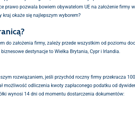
ące prawo pozwala bowiem obywatelom UE na założenie firmy w d
óry kraj okaże się najlepszym wyborem?
ranicą?
em do założenia firmy, zależy przede wszystkim od poziomu doch
iznesowe destynacje to Wielka Brytania, Cypr i Irlandia.
szym rozwiązaniem, jeśli przychód roczny firmy przekracza 100 
iał możliwość odliczenia kwoty zapłaconego podatku od dywide
półki wynosi 14 dni od momentu dostarczenia dokumentów: