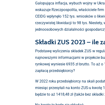
Galopująca inflacja, wybuch wojny w Ukrai
wskazuje Rzeczpospolita, właściciele firm
CEIDG wpłynęło 152 tys. wniosków o likwi
rzeczywistej likwidacji to 98 tys. Niestety
jednoosobowych działalności gospodarczy
Składki ZUS 2023 – ile z
Podstawę wyliczenia składek ZUS w regul
najnowszymi informacjami w projekcie b
rynkowej wyniesie 6935 zł brutto. To aż o 
zapłacą przedsiębiorcy?
W 2022 roku przedsiębiorcy na skali podat
miesiąc przesyłali na konto ZUS-u kwotę 
będzie to aż 1418,48 zł (także bez składki 
Na kwotę tę będą się składać: