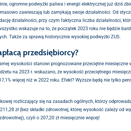
nie, ogromne podwyżki paliwa i energii elektrycznej już dziś zb
 masowo zawieszają lub zamykają swoje działalności. Od styczni
dację działalności, przy czym faktyczna liczba działalności, k
, wszystko wskazuje na to, że początek 2023 roku nie będzie bard
ch. Także za sprawą historycznie wysokiej podwyżki ZUS.
apłacą przedsiębiorcy?
arnej wysokości stanowi prognozowane przeciętne miesięczne 
udżetu na 2023 r. wskazano, że wysokość przeciętnego miesię
17,1% więcej niż w 2022 roku. Efekt? Wyższe będą nie tylko pensj
kowej rozliczający się na zasadach ogólnych, którzy odprowadz
1211,28 zł (bez składki zdrowotnej, której wysokość zależy od
zdrowotnej), czyli o 207,20 zł miesięcznie więcej!