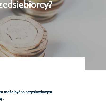
zedsiębiorcy?
irm może być to przysłowiowym
ą .