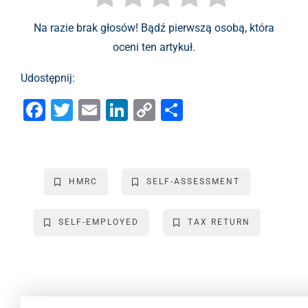
Na razie brak głosów! Bądź pierwszą osobą, która
oceni ten artykuł.
Udostępnij:
F
T
E
Li
C
S
a
wi
m
n
o
h
c
tt
ai
k
p
ar
e
er
l
e
y
e
HMRC
SELF-ASSESSMENT
b
dI
Li
o
n
n
SELF-EMPLOYED
TAX RETURN
o
k
k