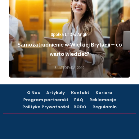
Spółka LTD w Anglii
Samozatrudnienie w Wielkiej Brytanii – co
warto wiedzieć?
8 LISTOPADA, 2019
O Nas
Artykuły
Kontakt
Kariera
Program partnerski
FAQ
Reklamacje
Polityka Prywatności - RODO
Regulamin