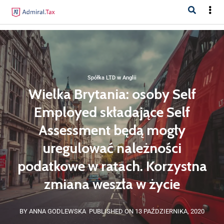
Spółka LTD w Anglii
Wielka Brytania: osoby Self
Employed składające Self
Assessment będą mogły
uregulować należności
podatkowe w ratach. Korzystna
zmiana weszła w życie
BY ANNA GODLEWSKA
PUBLISHED ON 13 PAŹDZIERNIKA, 2020