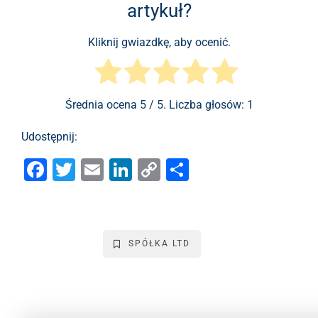
artykuł?
Kliknij gwiazdkę, aby ocenić.
Średnia ocena
5
/ 5. Liczba głosów:
1
Udostępnij:
F
T
E
Li
C
S
a
wi
m
n
o
h
c
tt
ai
k
p
ar
e
er
l
e
y
e
SPÓŁKA LTD
b
dI
Li
o
n
n
o
k