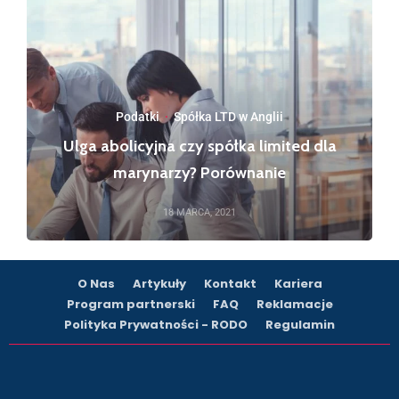
Podatki
·
Spółka LTD w Anglii
Ulga abolicyjna czy spółka limited dla
marynarzy? Porównanie
18 MARCA, 2021
O Nas
Artykuły
Kontakt
Kariera
Program partnerski
FAQ
Reklamacje
Polityka Prywatności - RODO
Regulamin