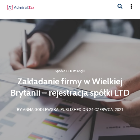
Spółka LTD w Anglii
Zakładanie firmy w Wielkiej
Brytanii – rejestracja spółki LTD
BY ANNA GODLEWSKA
PUBLISHED ON 24 CZERWCA, 2021