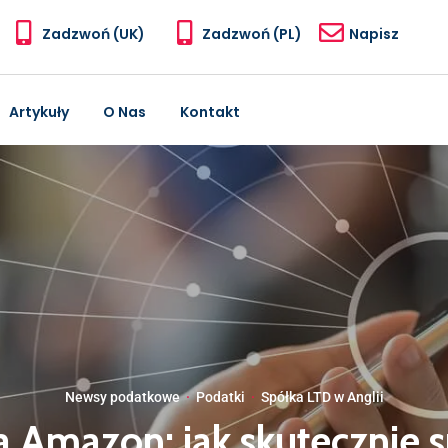
Zadzwoń (UK)
Zadzwoń (PL)
Napisz
Artykuły
O Nas
Kontakt
Newsy podatkowe
·
Podatki
·
Spółka LTD w Anglii
a Amazon: jak skutecznie 