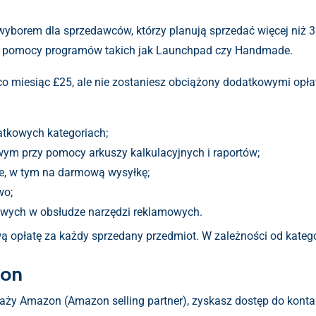
wyborem dla sprzedawców, którzy planują sprzedać więcej niż 
y pomocy programów takich jak Launchpad czy Handmade.
 co miesiąc £25, ale nie zostaniesz obciążony dodatkowymi opł
atkowych kategoriach;
m przy pomocy arkuszy kalkulacyjnych i raportów;
e, w tym na darmową wysyłkę;
wo;
atwych w obsłudze narzędzi reklamowych.
opłatę za każdy sprzedany przedmiot. W zależności od katego
zon
edaży Amazon (Amazon selling partner), zyskasz dostęp do konta 