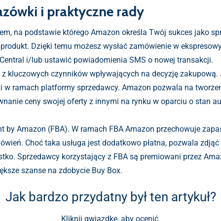
zówki i praktyczne rady
em, na podstawie którego Amazon określa Twój sukces jako spr
wój produkt. Dzięki temu możesz wysłać zamówienie w ekspresow
r Central i/lub ustawić powiadomienia SMS o nowej transakcji.
 z kluczowych czynników wpływających na decyzję zakupową. 
zi w ramach platformy sprzedawcy. Amazon pozwala na tworzen
anie ceny swojej oferty z innymi na rynku w oparciu o stan aukcj
ment by Amazon (FBA). W ramach FBA Amazon przechowuje zapa
wień. Choć taka usługa jest dodatkowo płatna, pozwala zdjąć 
tko. Sprzedawcy korzystający z FBA są premiowani przez Amazo
ększe szanse na zdobycie Buy Box.
Jak bardzo przydatny był ten artykuł?
Kliknij gwiazdkę, aby ocenić.