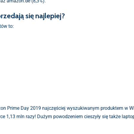
raz amazon.de (8,3%).
rzedają się najlepiej?
tów to:
on Prime Day 2019 najczęściej wyszukiwanym produktem w Wielk
rce 1,13 mln razy! Dużym powodzeniem cieszyły się także lapt