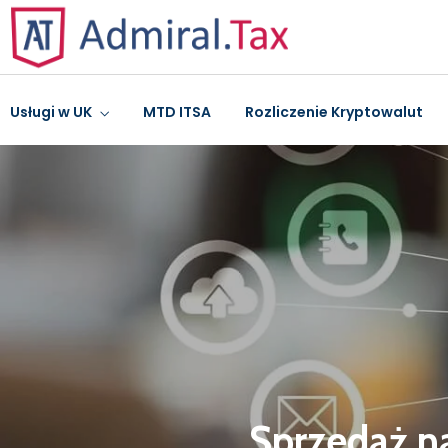
Usługi w UK
MTD ITSA
Rozliczenie Kryptowalut
Sprzedaż n