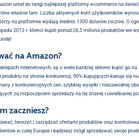
on urósł do rangi najlepszej platformy e-commerce na świecie
nline właśnie tam. Liczba aktywnych kont użytkowników wynosi
tórzy na platformie wydają średnio 1300 dolarów rocznie. O 
opada 2012 r. klienci kupili ponad 26,5 miliona produktów we w
undę!
awać na Amazon?
 sklepach internetowych, są o wiele bardziej skłonni kupić go 
u produktu na stronie konkurencji, 90% kupujących kieruje się 
y z konkurencyjnych cen, szybkiej wysyłki i niezawodnej obsłu
ch za rozpoczęciem sprzedaży na tej znanej i uwielbianej prz
im zaczniesz?
awać, tworzyć i zarządzać ofertami produktów oraz kontrolować
lientów w całej Europie i będziesz mógł sprzedawać swoje prod