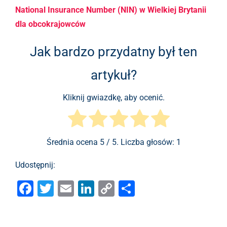
National Insurance Number (NIN) w Wielkiej Brytanii
dla obcokrajowców
Jak bardzo przydatny był ten
artykuł?
Kliknij gwiazdkę, aby ocenić.
Średnia ocena
5
/ 5. Liczba głosów:
1
Udostępnij:
F
T
E
Li
C
S
a
wi
m
n
o
h
c
tt
ai
k
p
ar