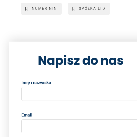
e
er
l
e
y
e
NUMER NIN
SPÓŁKA LTD
b
dI
Li
o
n
n
o
k
k
Napisz do nas
Imię i nazwisko
Email