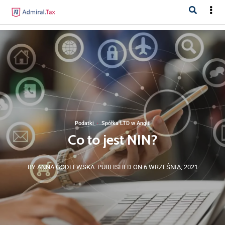
Podatki
·
Spółka LTD w Anglii
Co to jest NIN?
BY ANNA GODLEWSKA
PUBLISHED ON 6 WRZEŚNIA, 2021