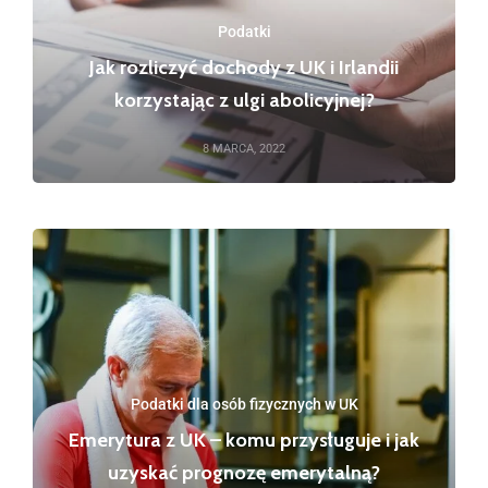
Podatki
Jak rozliczyć dochody z UK i Irlandii
korzystając z ulgi abolicyjnej?
8 MARCA, 2022
Podatki dla osób fizycznych w UK
Emerytura z UK – komu przysługuje i jak
uzyskać prognozę emerytalną?