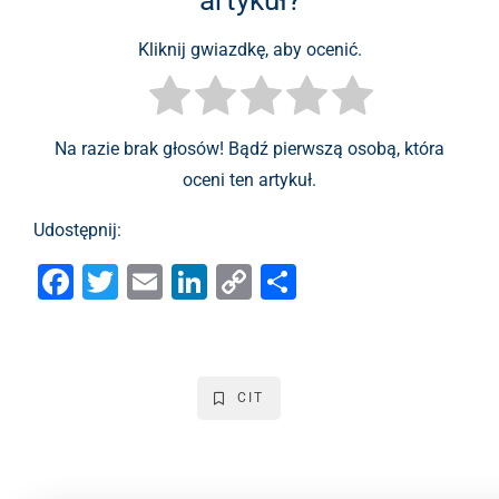
artykuł?
Kliknij gwiazdkę, aby ocenić.
Na razie brak głosów! Bądź pierwszą osobą, która
oceni ten artykuł.
Udostępnij:
F
T
E
Li
C
S
a
wi
m
n
o
h
c
tt
ai
k
p
ar
e
er
l
e
y
e
CIT
b
dI
Li
o
n
n
o
k