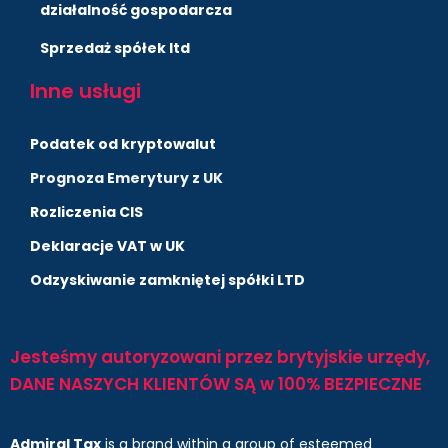
działalność gospodarcza
Sprzedaż spółek ltd
Inne usługi
Podatek od kryptowalut
Prognoza Emerytury z UK
Rozliczenia CIS
Deklaracje VAT w UK
Odzyskiwanie zamkniętej spółki LTD
Jesteśmy autoryzowani przez brytyjskie urzędy,
DANE NASZYCH KLIENTÓW SĄ w 100% BEZPIECZNE
Admiral Tax
is a brand within a group of esteemed