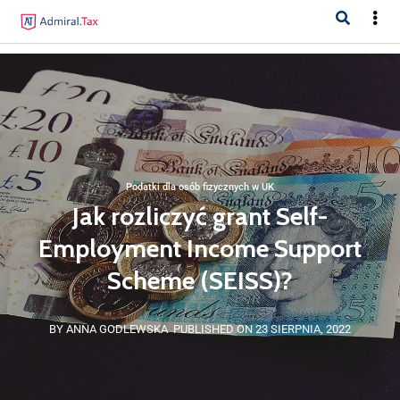
Podatki dla osób fizycznych w UK
Jak rozliczyć grant Self-
Employment Income Support
Scheme (SEISS)?
BY ANNA GODLEWSKA
PUBLISHED ON 23 SIERPNIA, 2022