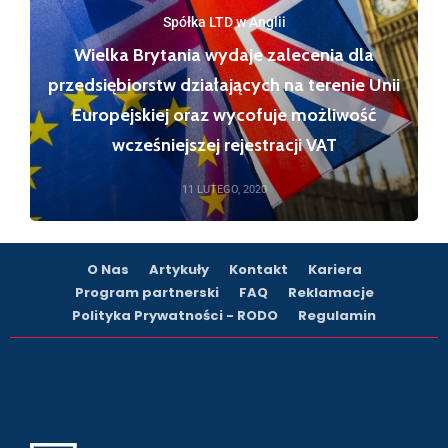
Spółka LTD w Anglii
Wielka Brytania wydaje zalecenia dla
przedsiębiorstw działających na terenie Unii
Europejskiej oraz wycofuje możliwość
wcześniejszej rejestracji VAT
11 LUTEGO, 2020
O Nas
Artykuły
Kontakt
Kariera
Program partnerski
FAQ
Reklamacje
Polityka Prywatności - RODO
Regulamin