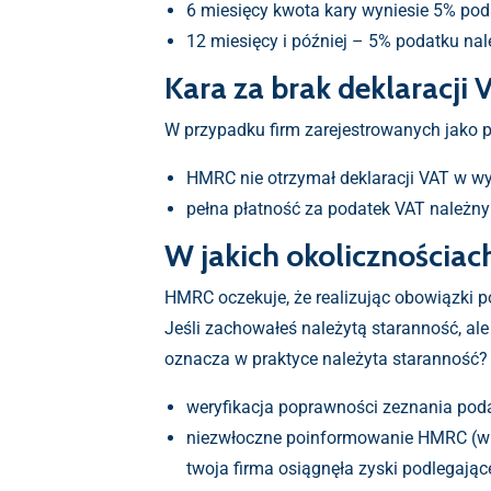
6 miesięcy kwota kary wyniesie 5% pod
12 miesięcy i później – 5% podatku nal
Kara za brak deklaracji
W przypadku firm zarejestrowanych jako 
HMRC nie otrzymał deklaracji VAT w w
pełna płatność za podatek VAT należny 
W jakich okolicznościa
HMRC oczekuje, że realizując obowiązki p
Jeśli zachowałeś należytą staranność, ale
oznacza w praktyce należyta staranność? D
weryfikacja poprawności zeznania poda
niezwłoczne poinformowanie HMRC (w c
twoja firma osiągnęła zyski podlegaj