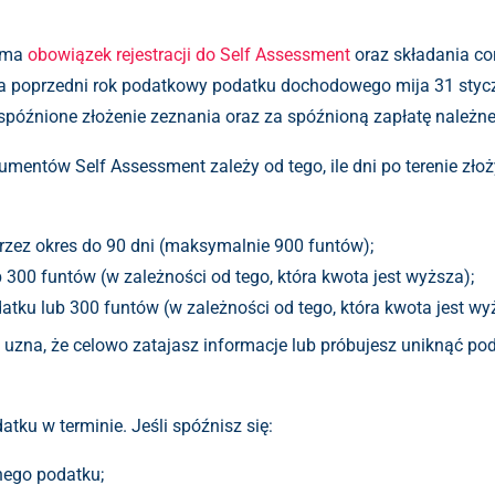
K ma
obowiązek rejestracji do Self Assessment
oraz składania c
 za poprzedni rok podatkowy podatku dochodowego mija 31 sty
 spóźnione złożenie zeznania oraz za spóźnioną zapłatę należn
entów Self Assessment zależy od tego, ile dni po terenie złożys
przez okres do 90 dni (maksymalnie 900 funtów);
300 funtów (w zależności od tego, która kwota jest wyższa);
atku lub 300 funtów (w zależności od tego, która kwota jest wy
uzna, że celowo zatajasz informacje lub próbujesz uniknąć po
atku w terminie. Jeśli spóźnisz się:
nego podatku;