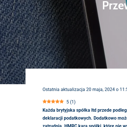
Przew
Ostatnia aktualizacja 20 maja, 2024 o 11
5
(
1
)
Każda brytyjska spółka ltd przede podl
deklaracji podatkowych. Dodatkowo może b
zatrudnia. HMRC kara spółki, które nie 