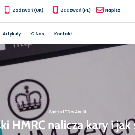
Zadzwoń (UK)
Zadzwoń (PL)
Napisz
Artykuły
O Nas
Kontakt
Spółka LTD w Anglii
ski HMRC nalicza kary i jak