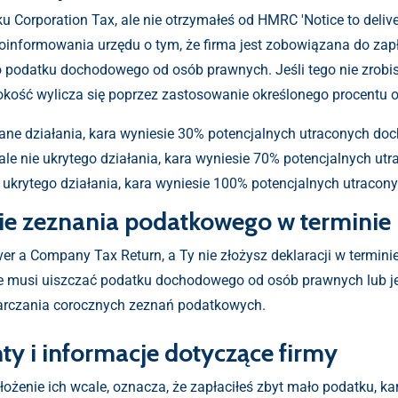
 Corporation Tax, ale nie otrzymałeś od HMRC 'Notice to deliv
informowania urzędu o tym, że firma jest zobowiązana do zapł
 podatku dochodowego od osób prawnych. Jeśli tego nie zrobisz
sokość wylicza się poprzez zastosowanie określonego procentu o
lane działania, kara wyniesie 30% potencjalnych utraconych do
 ale nie ukrytego działania, kara wyniesie 70% potencjalnych u
i ukrytego działania, kara wyniesie 100% potencjalnych utraco
ie zeznania podatkowego w terminie
iver a Company Tax Return, a Ty nie złożysz deklaracji w termin
 nie musi uiszczać podatku dochodowego od osób prawnych lub je
tarczania corocznych zeznań podatkowych.
y i informacje dotyczące firmy
złożenie ich wcale, oznacza, że zapłaciłeś zbyt mało podatku, k