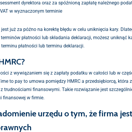
ssessment dyrektora oraz za spóźnioną zapłatę należnego podat
ku VAT w wyznaczonym terminie
e, jest już za późno na korektę błędu w celu uniknięcia kary. Dlat
rminów płatności lub składania deklaracji, możesz uniknąć kar
terminu płatności lub terminu deklaracji.
w HMRC?
dności z wywiązaniem się z zapłaty podatku w całości lub w cz
 Time to pay to umowa pomiędzy HMRC a przedsiębiorcą, która 
z trudnościami finansowymi. Takie rozwiązanie jest szczególn
 finansowej w firmie.
domienie urzędu o tym, że firma jes
prawnych