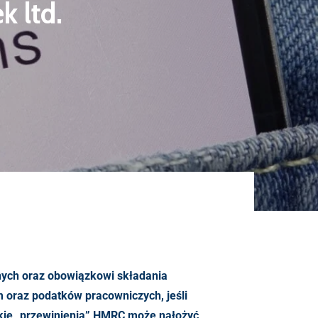
k ltd.
nych oraz obowiązkowi składania
m oraz podatków pracowniczych, jeśli
jakie „przewinienia” HMRC może nałożyć