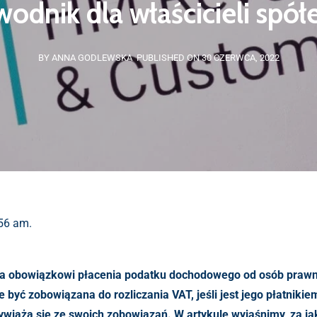
odnik dla właścicieli spółe
BY ANNA GODLEWSKA
PUBLISHED ON 30 CZERWCA, 2022
:56 am.
ega obowiązkowi płacenia podatku dochodowego od osób praw
yć zobowiązana do rozliczania VAT, jeśli jest jego płatnikie
wywiążą się ze swoich zobowiązań. W artykule wyjaśnimy, za 