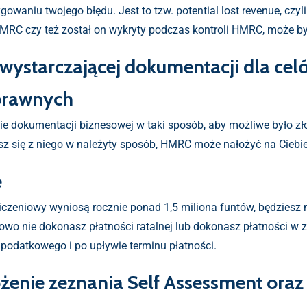
aniu twojego błędu. Jest to tzw. potential lost revenue, czyli
MRC czy też został on wykryty podczas kontroli HMRC, może by
wystarczającej dokumentacji dla ce
prawnych
ie dokumentacji biznesowej w taki sposób, aby możliwe było z
z się z niego w należyty sposób, HMRC może nałożyć na Ciebie
e
ozliczeniowy wyniosą rocznie ponad 1,5 miliona funtów, będzies
lowo nie dokonasz płatności ratalnej lub dokonasz płatności w z
 podatkowego i po upływie terminu płatności.
ożenie zeznania Self Assessment oraz