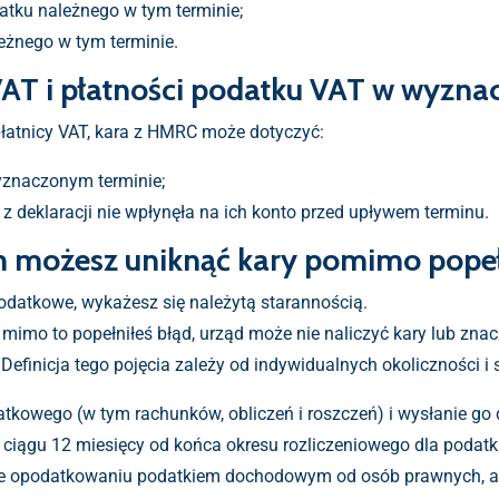
atku należnego w tym terminie;
eżnego w tym terminie.
 VAT i płatności podatku VAT w wyzn
płatnicy VAT, kara z HMRC może dotyczyć:
yznaczonym terminie;
z deklaracji nie wpłynęła na ich konto przed upływem terminu.
ch możesz uniknąć kary pomimo popeł
odatkowe, wykażesz się należytą starannością.
 mimo to popełniłeś błąd, urząd może nie naliczyć kary lub zna
efinicja tego pojęcia zależy od indywidualnych okoliczności i sp
tkowego (w tym rachunków, obliczeń i roszczeń) i wysłanie go
iągu 12 miesięcy od końca okresu rozliczeniowego dla podatk
ące opodatkowaniu podatkiem dochodowym od osób prawnych, ale