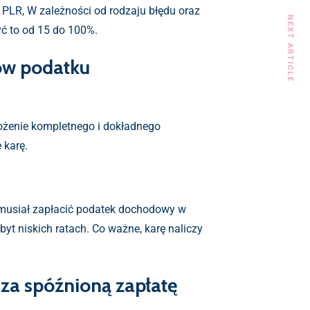
 PLR, W zależności od rodzaju błędu oraz
NEXT ARTICLE
ć to od 15 do 100%.
lów podatku
łożenie kompletnego i dokładnego
 karę.
z musiał zapłacić podatek dochodowy w
byt niskich ratach. Co ważne, karę naliczy
 za spóźnioną zapłatę