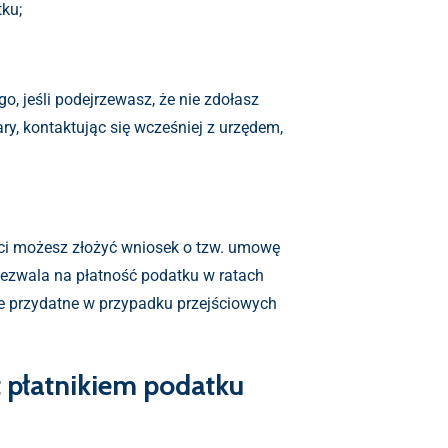
ku;
ego, jeśli podejrzewasz, że nie zdołasz
y, kontaktując się wcześniej z urzędem,
ęści możesz złożyć wniosek o tzw. umowę
zezwala na płatność podatku w ratach
ie przydatne w przypadku przejściowych
t płatnikiem podatku