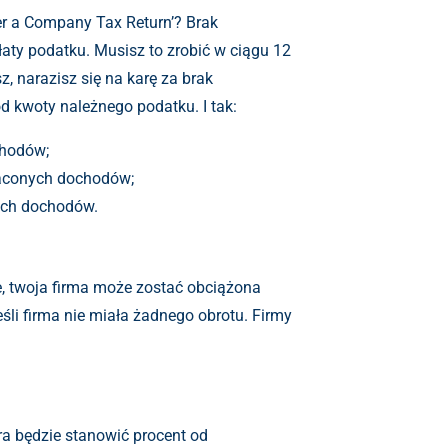
er a Company Tax Return’? Brak
aty podatku. Musisz to zrobić w ciągu 12
, narazisz się na karę za brak
d kwoty należnego podatku. I tak:
chodów;
traconych dochodów;
nych dochodów.
ie, twoja firma może zostać obciążona
śli firma nie miała żadnego obrotu. Firmy
ara będzie stanowić procent od