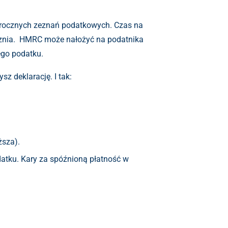
orocznych zeznań podatkowych. Czas na
cznia. HMRC może nałożyć na podatnika
ego podatku.
z deklarację. I tak:
ższa).
datku. Kary za spóźnioną płatność w