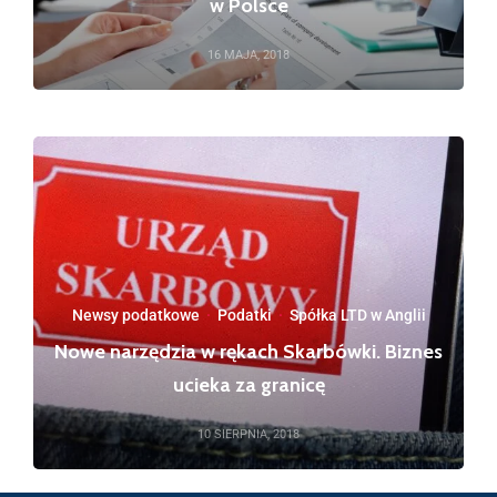
w Polsce
16 MAJA, 2018
Newsy podatkowe
·
Podatki
·
Spółka LTD w Anglii
Nowe narzędzia w rękach Skarbówki. Biznes
ucieka za granicę
10 SIERPNIA, 2018