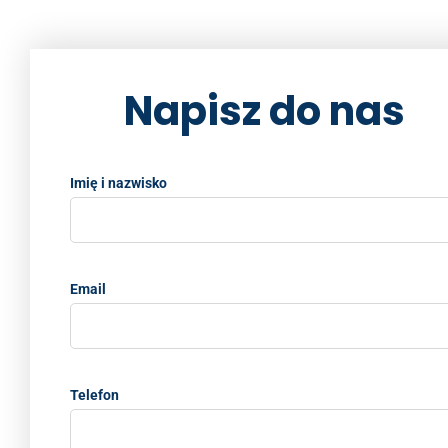
o
k
k
Napisz do nas
Imię i nazwisko
Email
Telefon