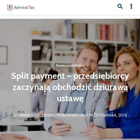
Newsy podatkowe
Split payment – przedsiębiorcy
zaczynają obchodzić dziurawą
ustawę
BY ANNA GODLEWSKA
PUBLISHED ON 3 PAŹDZIERNIKA, 2018