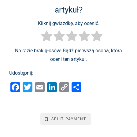
artykuł?
Kliknij gwiazdkę, aby ocenić.
Na razie brak głosów! Bądź pierwszą osobą, która
oceni ten artykuł.
Udostępnij:
F
T
E
Li
C
S
a
wi
m
n
o
h
c
tt
ai
k
p
ar
e
er
l
e
y
e
SPLIT PAYMENT
b
dI
Li
o
n
n