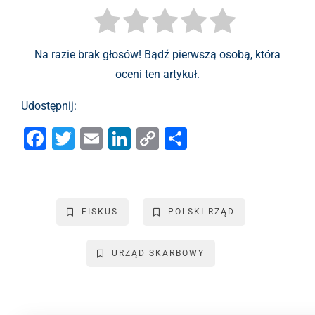
Na razie brak głosów! Bądź pierwszą osobą, która
oceni ten artykuł.
Udostępnij:
F
T
E
Li
C
S
a
wi
m
n
o
h
c
tt
ai
k
p
ar
e
er
l
e
y
e
FISKUS
POLSKI RZĄD
b
dI
Li
o
n
n
URZĄD SKARBOWY
o
k
k