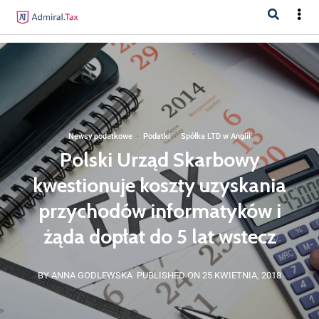
Newsy podatkowe
·
Podatki
·
Spółka LTD w Anglii
Polski Urząd Skarbowy
kwestionuje koszty uzyskania
przychodów informatyków i
żąda dopłat do 5 lat wstecz
BY ANNA GODLEWSKA
PUBLISHED ON 25 KWIETNIA, 2018