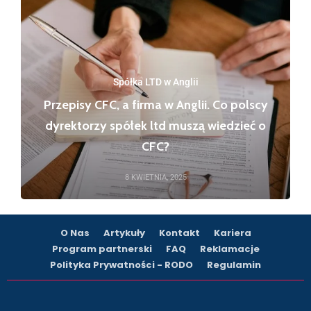
Spółka LTD w Anglii
Przepisy CFC, a firma w Anglii. Co polscy
dyrektorzy spółek ltd muszą wiedzieć o
CFC?
8 KWIETNIA, 2025
O Nas
Artykuły
Kontakt
Kariera
Program partnerski
FAQ
Reklamacje
Polityka Prywatności - RODO
Regulamin