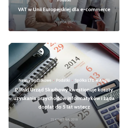
VAT w Unii Europejskiej dla e-commerce
21 LIPCA, 2023
Newsy podatkowe
·
Podatki
·
Spółka LTD w Anglii
Polski Urząd Skarbowy kwestionuje koszty
uzyskania przychodów informatyków i żąda
dopłat do 5 lat wstecz
25 KWIETNIA, 2018