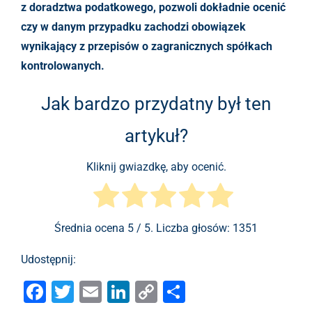
z doradztwa podatkowego, pozwoli dokładnie ocenić
czy w danym przypadku zachodzi obowiązek
wynikający z przepisów o zagranicznych spółkach
kontrolowanych.
Jak bardzo przydatny był ten
artykuł?
Kliknij gwiazdkę, aby ocenić.
Średnia ocena
5
/ 5. Liczba głosów:
1351
Udostępnij:
F
T
E
Li
C
S