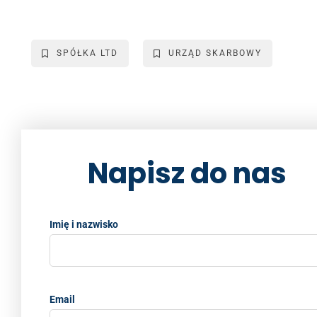
a
wi
m
n
o
h
c
tt
ai
k
p
ar
e
er
l
e
y
e
SPÓŁKA LTD
URZĄD SKARBOWY
b
dI
Li
o
n
n
o
k
k
Napisz do nas
Imię i nazwisko
Email