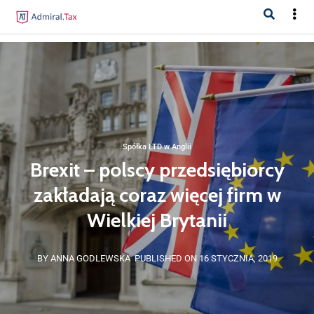
Spółka LTD w Anglii
Brexit – polscy przedsiębiorcy
zakładają coraz więcej firm w
Wielkiej Brytanii
BY ANNA GODLEWSKA
PUBLISHED ON 16 STYCZNIA, 2019