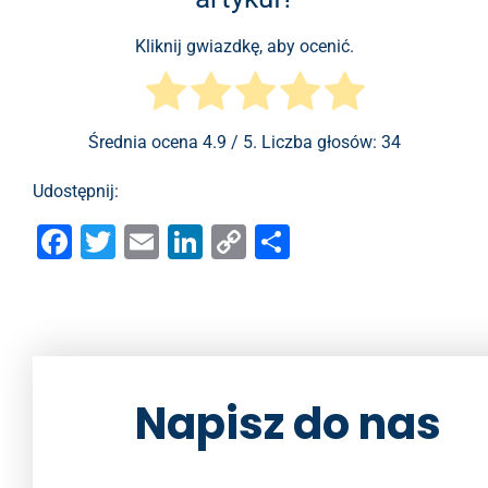
Kliknij gwiazdkę, aby ocenić.
Średnia ocena
4.9
/ 5. Liczba głosów:
34
Udostępnij:
F
T
E
Li
C
S
a
wi
m
n
o
h
c
tt
ai
k
p
ar
e
er
l
e
y
e
b
dI
Li
Napisz do nas
o
n
n
o
k
k