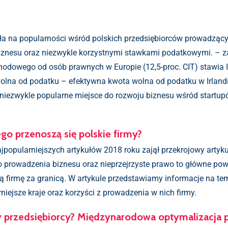
ała na popularności wśród polskich przedsiębiorców prowadzącyc
iznesu oraz niezwykle korzystnymi stawkami podatkowymi. – zar
dowego od osób prawnych w Europie (12,5-proc. CIT) stawia Ir
lna od podatku – efektywna kwota wolna od podatku w Irlandi
to niezwykle popularne miejsce do rozwoju biznesu wśród startu
ego przenoszą się polskie firmy?
popularniejszych artykułów 2018 roku zajął przekrojowy artyku
 prowadzenia biznesu oraz nieprzejrzyste prawo to główne powo
ją firmę za granicą. W artykule przedstawiamy informacje na tem
iejsze kraje oraz korzyści z prowadzenia w nich firmy.
scy przedsiębiorcy? Międzynarodowa optymalizacja