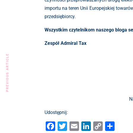
importu na teren Unii Europejskiej towaró
przedsiębiorcy.
Wszystkim czytelnikom naszego bloga se
Zespół Admiral Tax
PREVIOUS ARTICLE
N
Udostępnij:
F
T
E
Li
C
S