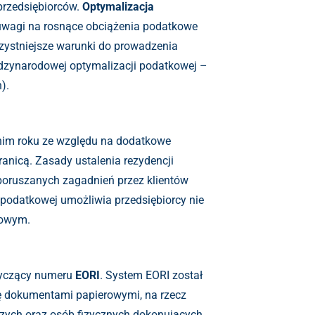
przedsiębiorców.
Optymalizacja
 uwagi na rosnące obciążenia podatkowe
rzystniejsze warunki do prowadzenia
iędzynarodowej optymalizacji podatkowej –
).
tnim roku ze względu na dodatkowe
ranicą. Zasady ustalenia rezydencji
 poruszanych zagadnień przez klientów
podatkowej umożliwia przedsiębiorcy nie
bowym.
tyczący numeru
EORI
. System EORI został
się dokumentami papierowymi, na rzecz
zych oraz osób fizycznych dokonujących