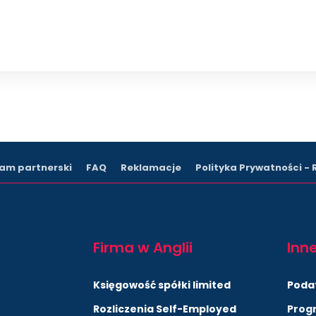
am partnerski
FAQ
Reklamacje
Polityka Prywatności -
Firma w Anglii
Inne
Księgowość spółki limited
Poda
Rozliczenia Self-Employed
Prog