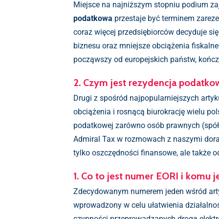
Miejsce na najniższym stopniu podium zaj
podatkowa
przestaje być terminem zarez
coraz więcej przedsiębiorców decyduje si
biznesu oraz mniejsze obciążenia fiskaln
począwszy od europejskich państw, kończ
2. Czym jest rezydencja podatko
Drugi z spośród najpopularniejszych arty
obciążenia i rosnącą biurokrację wielu pol
podatkowej zarówno osób prawnych (spółek
Admiral Tax w rozmowach z naszymi dorad
tylko oszczędności finansowe, ale także
1. Co to jest numer EORI i komu j
Zdecydowanym numerem jeden wśród artyk
wprowadzony w celu ułatwienia działalnoś
czynności przeprowadzanych drogą elekt