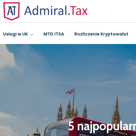
Usługi w UK
MTD ITSA
Rozliczenie Kryptowalut
5 najpopular