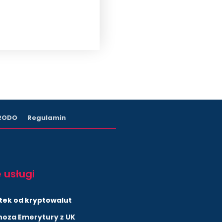
 RODO
Regulamin
 usługi
tek od kryptowalut
noza Emerytury z UK