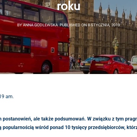
roku
BY ANNA GODLEWSKA
PUBLISHED ON 8 STYCZNIA, 2019
:19 am.
h postanowień, ale także podsumowań. W związku z tym prag
zą popularnością wśród ponad 10 tysięcy przedsiębiorców, któ