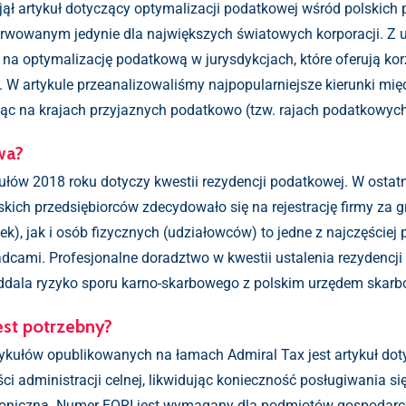
ął artykuł dotyczący optymalizacji podatkowej wśród polskich 
erwowanym jedynie dla największych światowych korporacji. Z
ę na optymalizację podatkową w jurysdykcjach, które oferują ko
e. W artykule przeanalizowaliśmy najpopularniejsze kierunki m
ąc na krajach przyjaznych podatkowo (tzw. rajach podatkowych
wa?
kułów 2018 roku dotyczy kwestii rezydencji podatkowej. W osta
skich przedsiębiorców zdecydowało się na rejestrację firmy za g
), jak i osób fizycznych (udziałowców) to jedne z najczęściej
cami. Profesjonalne doradztwo w kwestii ustalenia rezydencji 
 oddala ryzyko sporu karno-skarbowego z polskim urzędem skar
est potrzebny?
ułów opublikowanych na łamach Admiral Tax jest artykuł do
ci administracji celnej, likwidując konieczność posługiwania 
roniczną. Numer EORI jest wymagany dla podmiotów gospodarc