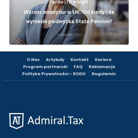
Spółka LTD w Anglii
Wzrost emerytur w UK. Od kiedy i ile
wyniesie podwyżka State Pension?
16 MARCA, 2021
O Nas
Artykuły
Kontakt
Kariera
Program partnerski
FAQ
Reklamacje
Polityka Prywatności - RODO
Regulamin