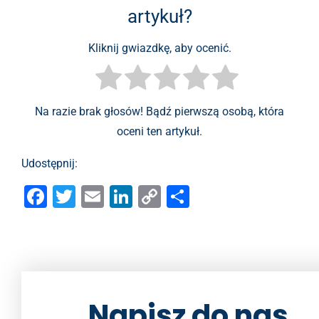
artykuł?
Kliknij gwiazdkę, aby ocenić.
Na razie brak głosów! Bądź pierwszą osobą, która
oceni ten artykuł.
Udostępnij:
F
T
E
Li
C
S
a
wi
m
n
o
h
c
tt
ai
k
p
ar
e
er
l
e
y
e
b
dI
Li
Napisz do nas
o
n
n