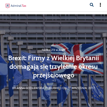
Spółka LTD w Anglii
Brexit: Firmy z Wielkiej Brytanii
domagają się trzyletnie okresu
przejściowego
BY ANNA GODLEWSKA
PUBLISHED ON 27 WRZEŚNIA, 2017