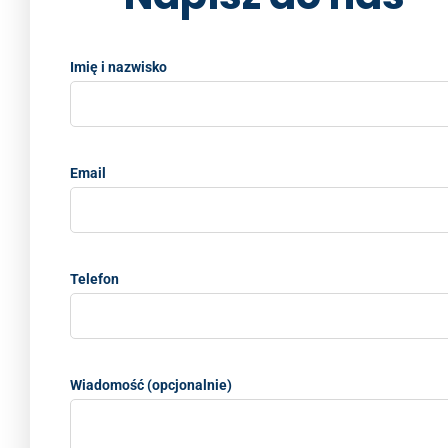
o
k
k
Imię i nazwisko
Email
Telefon
Wiadomość (opcjonalnie)