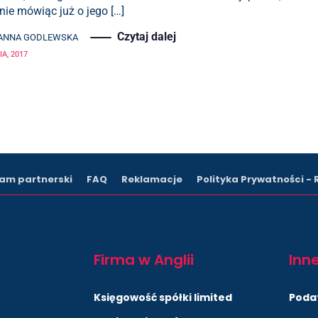
nie mówiąc już o jego […]
Czytaj dalej
ANNA GODLEWSKA
A, 2017
am partnerski
FAQ
Reklamacje
Polityka Prywatności -
Firma w Anglii
Inne
Księgowość spółki limited
Poda