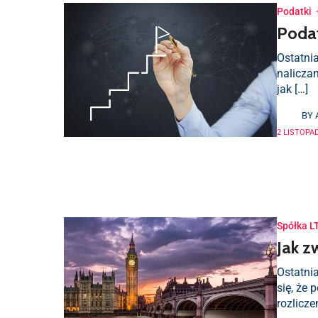
Podatki
Podat
Ostatni
nalicza
jak […]
BY
2 LISTOPAD
Spółka L
Jak z
Ostatnia
się, że
rozlicz