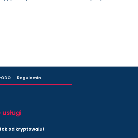
 RODO
Regulamin
 usługi
tek od kryptowalut