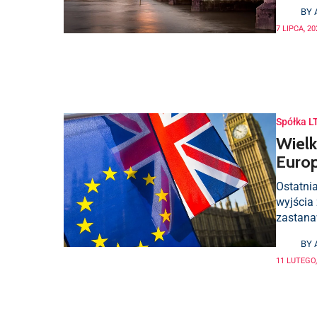
BY
7 LIPCA, 20
Spółka L
Wielk
Europ
Ostatni
wyjścia 
zastana
BY
11 LUTEGO,