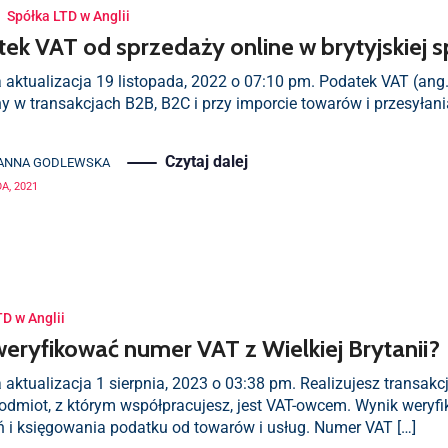
·
Spółka LTD w Anglii
ek VAT od sprzedaży online w brytyjskiej 
a aktualizacja 19 listopada, 2022 o 07:10 pm. Podatek VAT (ang
ny w transakcjach B2B, B2C i przy imporcie towarów i przesyłan
Czytaj dalej
ANNA GODLEWSKA
A, 2021
TD w Anglii
weryfikować numer VAT z Wielkiej Brytanii?
 aktualizacja 1 sierpnia, 2023 o 03:38 pm. Realizujesz transak
 podmiot, z którym współpracujesz, jest VAT-owcem. Wynik weryf
eń i księgowania podatku od towarów i usług. Numer VAT […]