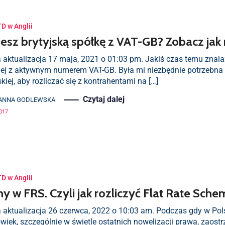
TD w Anglii
esz brytyjską spółkę z VAT-GB? Zobacz jak 
 aktualizacja 17 maja, 2021 o 01:03 pm. Jakiś czas temu znalaz
kiej z aktywnym numerem VAT-GB. Była mi niezbędnie potrzebna d
kiej, aby rozliczać się z kontrahentami na […]
Czytaj dalej
ANNA GODLEWSKA
2017
TD w Anglii
y w FRS. Czyli jak rozliczyć Flat Rate Sche
a aktualizacja 26 czerwca, 2022 o 10:03 am. Podczas gdy w Po
wiek, szczególnie w świetle ostatnich nowelizacji prawa, zaostrza