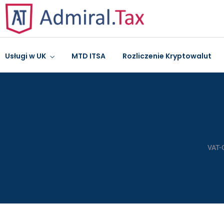
Usługi w UK
MTD ITSA
Rozliczenie Kryptowalut
VAT-G