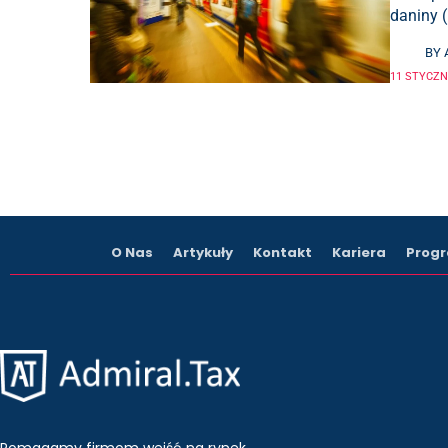
daniny (
BY
11 STYCZNI
O Nas
Artykuły
Kontakt
Kariera
Progr
Pomagamy firmom wejść na rynek