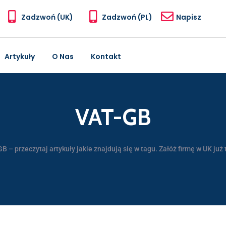
Zadzwoń (UK)
Zadzwoń (PL)
Napisz
Artykuły
O Nas
Kontakt
VAT-GB
B – przeczytaj artykuły jakie znajdują się w tagu. Załóż firmę w UK już 