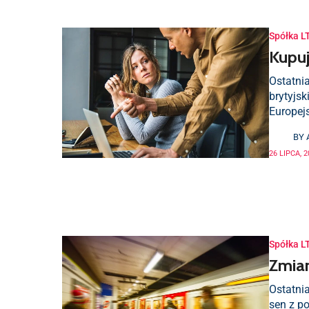
Spółka L
Kupuj
Ostatnia
brytyjs
Europejs
BY
26 LIPCA, 
Spółka L
Zmian
Ostatni
sen z po