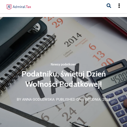
Newsy podatkowe
Podatniku, świętuj Dzień
Wolności Podatkowej!
BY ANNA GODLEWSKA
PUBLISHED ON 9 GRUDNIA, 2023