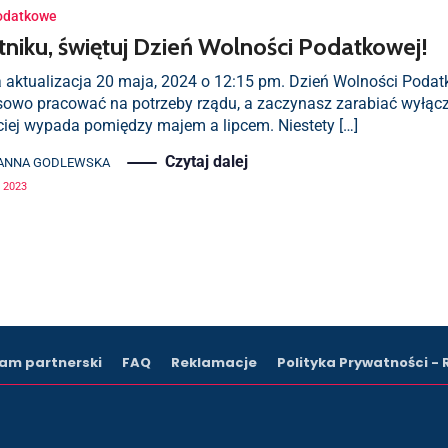
odatkowe
niku, świętuj Dzień Wolności Podatkowej!
a aktualizacja 20 maja, 2024 o 12:15 pm. Dzień Wolności Podatk
owo pracować na potrzeby rządu, a zaczynasz zarabiać wyłączni
ciej wypada pomiędzy majem a lipcem. Niestety […]
Czytaj dalej
ANNA GODLEWSKA
 2023
am partnerski
FAQ
Reklamacje
Polityka Prywatności -