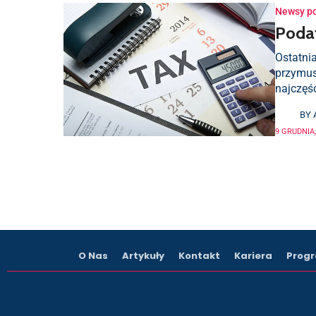
Newsy p
Podat
Ostatni
przymus
najczęś
BY
9 GRUDNIA,
O Nas
Artykuły
Kontakt
Kariera
Progr