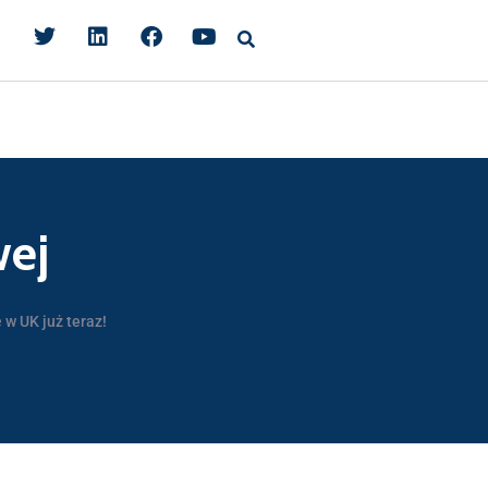
wej
 w UK już teraz!