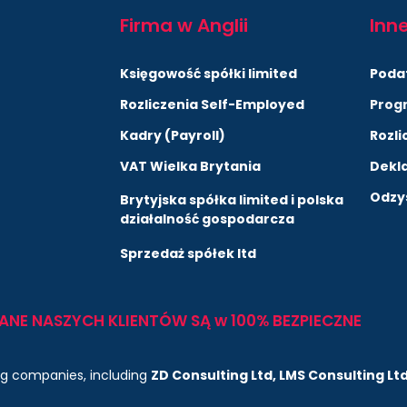
Firma w Anglii
Inne
Księgowość spółki limited
Poda
Rozliczenia Self-Employed
Prog
Kadry (Payroll)
Rozli
VAT Wielka Brytania
Dekla
Odzys
Brytyjska spółka limited i polska
działalność gospodarcza
Sprzedaż spółek ltd
 DANE NASZYCH KLIENTÓW SĄ w 100% BEZPIECZNE
ng companies, including
ZD Consulting Ltd, LMS Consulting Lt