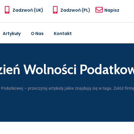
Zadzwoń (UK)
Zadzwoń (PL)
Napisz
Artykuły
O Nas
Kontakt
ień Wolności Podatko
Podatkowej – przeczytaj artykuły jakie znajdują się w tagu. Załóż firmę