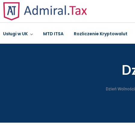
Usługi w UK
MTD ITSA
Rozliczenie Kryptowalut
Dz
Dzień Wolności 