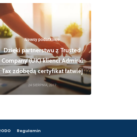
Newsy podatkowe
Dzięki partnerstwu z Trusted
Company (UK) klienci Admiral
Tax zdobędą certyfikat łatwiej
24 SIERPNIA, 2017
 RODO
Regulamin