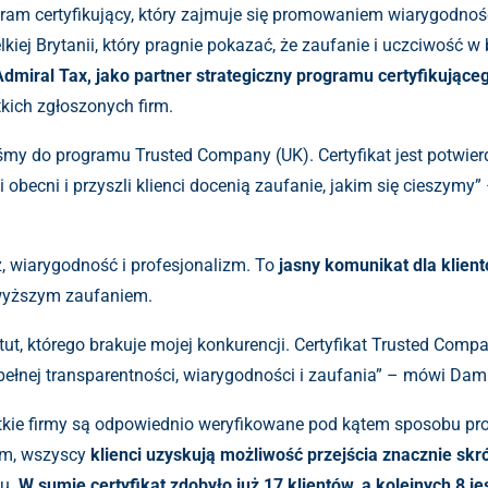
gram certyfikujący, który zajmuje się promowaniem wiarygodnośc
lkiej Brytanii, który pragnie pokazać, że zaufanie i uczciwość w
Admiral Tax, jako partner strategiczny programu certyfikując
tkich zgłoszonych firm.
śmy do programu Trusted Company (UK). Certyfikat jest potwier
i obecni i przyszli klienci docenią zaufanie, jakim się ciesz
ż, wiarygodność i profesjonalizm. To
jasny komunikat dla klien
jwyższym zaufaniem.
ut, którego brakuje mojej konkurencji. Certyfikat Trusted Com
 pełnej transparentności, wiarygodności i zaufania” – mówi Da
kie firmy są odpowiednio weryfikowane pod kątem sposobu pro
ym, wszyscy
klienci uzyskują możliwość przejścia znacznie skró
łu.
W sumie certyfikat zdobyło już 17 klientów, a kolejnych 8 je