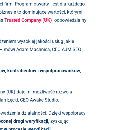
i firm. Program otwarty jest dla każdego
 biznesie to dominujące wartości, którymi
ego
Trusted Company (UK)
odpowiedzialny
dzeniem wysokiej jakości usług jakie
ymy” – mówi Adam Machnica, CEO AJM SEO
tów, kontrahentów i współpracowników
,
pany (UK) daje mi możliwość rozwoju
mian Łęcki, CEO Awake Studio.
wadzenia działalności. Dzięki współpracy
conej drogi weryfikacji,
zyskując
st w procesie weryfikacji.