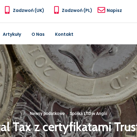
Zadzwoń (UK)
Zadzwoń (PL)
Napisz
Artykuły
O Nas
Kontakt
Newsy podatkowe
·
Spółka LTD w Anglii
ral Tax z certyfikatami Tr