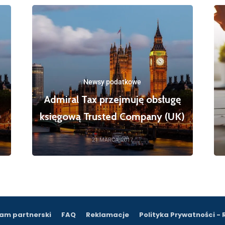
Newsy podatkowe
Admiral Tax przejmuję obsługę
)
księgową Trusted Company (UK)
21 MARCA, 2017
am partnerski
FAQ
Reklamacje
Polityka Prywatności -