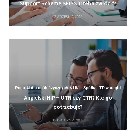
Support Scheme SEISS trzeba zwrócić?
2 WRZEŚNIA, 2022
Podatki dla osób fizycznych w UK
·
Spółka LTD w Anglii
Angielski NIP – UTR czy CTR? Kto go
potrzebuje?
13 LISTOPADA, 2023