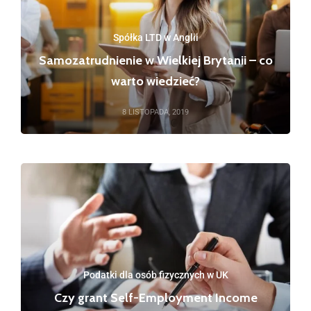
Spółka LTD w Anglii
Samozatrudnienie w Wielkiej Brytanii – co
warto wiedzieć?
8 LISTOPADA, 2019
Podatki dla osób fizycznych w UK
Czy grant Self-Employment Income