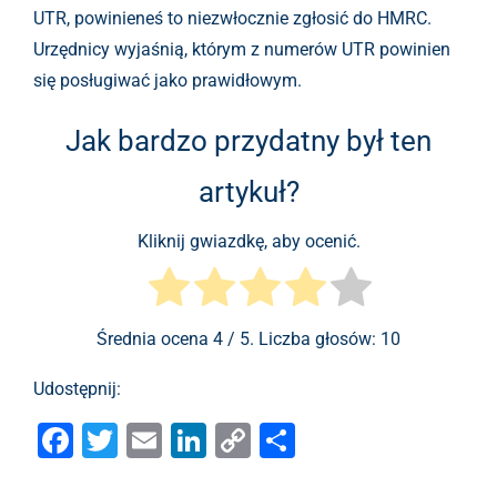
UTR, powinieneś to niezwłocznie zgłosić do HMRC.
Urzędnicy wyjaśnią, którym z numerów UTR powinien
się posługiwać jako prawidłowym.
Jak bardzo przydatny był ten
artykuł?
Kliknij gwiazdkę, aby ocenić.
Średnia ocena
4
/ 5. Liczba głosów:
10
Udostępnij:
F
T
E
Li
C
S
a
wi
m
n
o
h