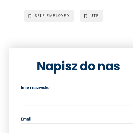
c
tt
ai
k
p
ar
e
er
l
e
y
e
SELF-EMPLOYED
UTR
b
dI
Li
o
n
n
o
k
k
Napisz do nas
Imię i nazwisko
Email