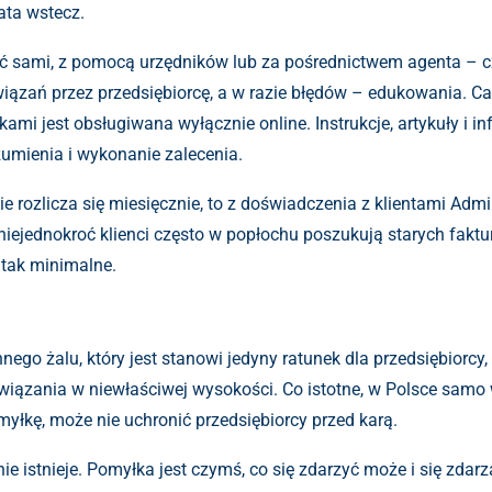
lata wstecz.
sami, z pomocą urzędników lub za pośrednictwem agenta – czy
zań przez przedsiębiorcę, a w razie błędów – edukowania. Ca
i jest obsługiwana wyłącznie online. Instrukcje, artykuły i inf
zumienia i wykonanie zalecenia.
 rozlicza się miesięcznie, to z doświadczenia z klientami Admi
a, niejednokroć klienci często w popłochu poszukują starych fa
tak minimalne.
go żalu, który jest stanowi jedyny ratunek dla przedsiębiorcy, 
ązania w niewłaściwej wysokości. Co istotne, w Polsce samo w
łkę, może nie uchronić przedsiębiorcy przed karą.
 nie istnieje. Pomyłka jest czymś, co się zdarzyć może i się zd