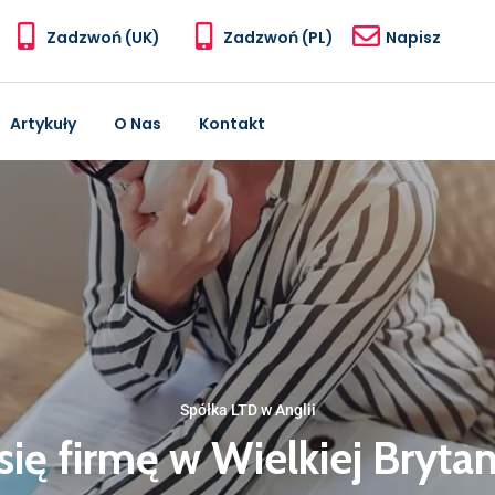
Zadzwoń (UK)
Zadzwoń (PL)
Napisz
Artykuły
O Nas
Kontakt
Spółka LTD w Anglii
się firmę w Wielkiej Bryta