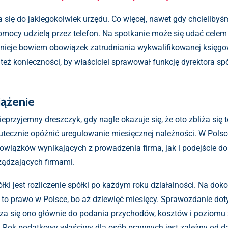
a się do jakiegokolwiek urzędu. Co więcej, nawet gdy chcielibyśm
 pomocy udzielą przez telefon. Na spotkanie może się udać cel
istnieje bowiem obowiązek zatrudniania wykwalifikowanej księ
 też konieczności, by właściciel sprawował funkcję dyrektora s
iążenie
eprzyjemny dreszczyk, gdy nagle okazuje się, że oto zbliża się 
utecznie opóźnić uregulowanie miesięcznej należności. W Polsc
obowiązków wynikających z prowadzenia firma, jak i podejście d
rządzających firmami.
 jest rozliczenie spółki po każdym roku działalności. Na dok
to prawo w Polsce, bo aż dziewięć miesięcy. Sprawozdanie doty
za się ono głównie do podania przychodów, kosztów i poziom
e. Rok podatkowy właściwy dla osób prawnych jest zależny od dat