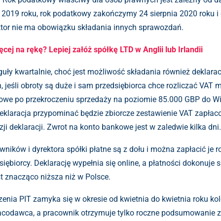
ia 2019 roku, rok podatkowy zakończymy 24 sierpnia 2020 roku
ktor nie ma obowiązku składania innych sprawozdań.
cej na rękę? Lepiej załóż spółkę LTD w Anglii lub Irlandii
eguły kwartalnie, choć jest możliwość składania również deklaracj
 jeśli obroty są duże i sam przedsiębiorca chce rozliczać VAT mi
owe po przekroczeniu sprzedaży na poziomie 85.000 GBP do Wiel
deklaracja przypominać będzie zbiorcze zestawienie VAT zapłaco
ji deklaracji. Zwrot na konto bankowe jest w zaledwie kilka dni.
ików i dyrektora spółki płatne są z dołu i można zapłacić je ro
iębiorcy. Deklarację wypełnia się online, a płatności dokonuje 
st znacząco niższa niż w Polsce.
zenia PIT zamyka się w okresie od kwietnia do kwietnia roku k
 pracodawca, a pracownik otrzymuje tylko roczne podsumowanie z