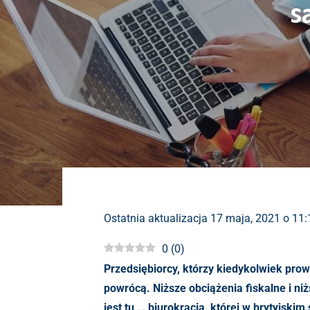
s
Ostatnia aktualizacja 17 maja, 2021 o 11
0
(
0
)
Przedsiębiorcy, którzy kiedykolwiek prowad
powrócą. Niższe obciążenia fiskalne i n
jest tu … biurokracja, której w brytyjski