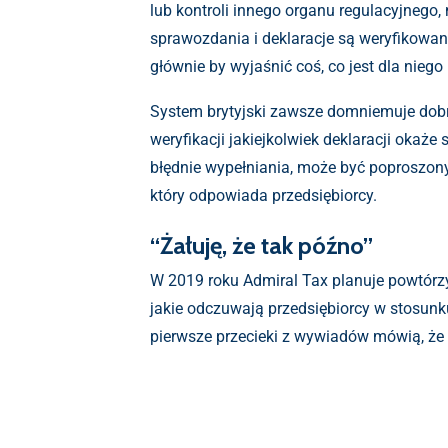
lub kontroli innego organu regulacyjnego,
sprawozdania i deklaracje są weryfikowane
głównie by wyjaśnić coś, co jest dla nieg
System brytyjski zawsze domniemuje dobre
weryfikacji jakiejkolwiek deklaracji okaże 
błędnie wypełniania, może być poproszony
który odpowiada przedsiębiorcy.
“Żałuję, że tak późno”
W 2019 roku Admiral Tax planuje powtórzy
jakie odczuwają przedsiębiorcy w stosunk
pierwsze przecieki z wywiadów mówią, że du