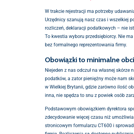
W trakcie rejestracji ma potrzeby udawani
Urzędnicy szanują nasz czas i wszelkiej
rozliczeń, deklaracji podatkowych – nie 
To kwestia wyboru przedsiębiorcy. Nie ma
bez formalnego reprezentowania firmy.
Obowiązki to minimalne obc
Niejeden z nas odczuł na własnej skórze ni
podatków, a zator pieniężny może nam sk
w Wielkiej Brytanii, gdzie zarówno ilość 
inna, nie spędza to snu z powiek osób za
Podstawowym obowiązkiem dyrektora spółki
zdecydowanie więcej czasu niż umożliwia 
stronicowym formularzu CT600 i sprowad
firmie. Rozliczenia są dostępne publiczni