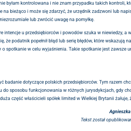
 nie byłam kontrolowana i nie znam przypadku takich kontroli, 
 na bieżąco i może się zdarzyć, że urzędnik zadzwoni lub napi
o niezrozumiałe lub zwrócić uwagę na pomyłkę.
 intencje u przedsiębiorców i powodów szuka w niewiedzy, a wt
się, że podatnik popełnił błąd lub serię błędów, które wskazują na
 o spotkanie w celu wyjaśnienia. Takie spotkanie jest zawsze 
ć badanie dotyczące polskich przedsiębiorców. Tym razem chcem
u do sposobu funkcjonowania w różnych jurysdykcjach, gdy cho
ża część właścicieli spółek limited w Wielkiej Brytanii żałuje, 
Agnieszka
Tekst został opublikowa