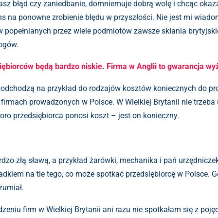
asz błąd czy zaniedbanie, domniemuje dobrą wolę i chcąc oka
na ponowne zrobienie błędu w przyszłości. Nie jest mi wiadome,
dów popełnianych przez wiele podmiotów zawsze skłania brytyj
ogów.
iębiorców będą bardzo niskie. Firma w Anglii to gwarancja w
podchodzą na przykład do rodzajów kosztów koniecznych do pro
mach prowadzonych w Polsce. W Wielkiej Brytanii nie trzeba u
ro przedsiębiorca ponosi koszt – jest on konieczny.
rdzo złą sławą, a przykład żarówki, mechanika i pań urzędnicz
adkiem na tle tego, co może spotkać przedsiębiorcę w Polsce. 
zumiał.
dzeniu firm w Wielkiej Brytanii ani razu nie spotkałam się z po