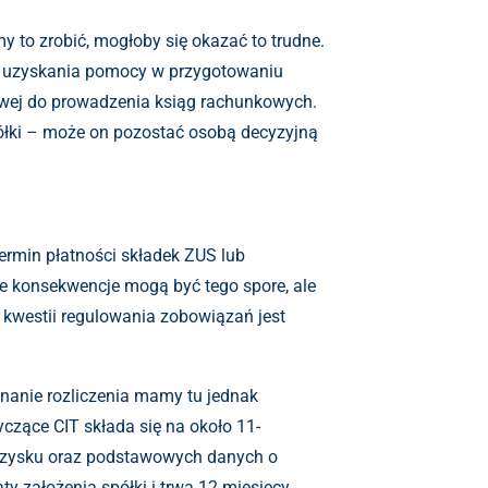
y to zrobić, mogłoby się okazać to trudne.
em uzyskania pomocy w przygotowaniu
gowej do prowadzenia ksiąg rachunkowych.
półki – może on pozostać osobą decyzyjną
termin płatności składek ZUS lub
e konsekwencje mogą być tego spore, ale
o kwestii regulowania zobowiązań jest
onanie rozliczenia mamy tu jednak
czące CIT składa się na około 11-
u zysku oraz podstawowych danych o
y założenia spółki i trwa 12 miesięcy.