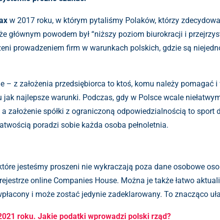
ax
w 2017 roku, w którym pytaliśmy Polaków, którzy zdecydowali
, że głównym powodem był “niższy poziom biurokracji i przejr
ni prowadzeniem firm w warunkach polskich, gdzie są niejednok
ne – z założenia przedsiębiorca to ktoś, komu należy pomagać i 
 jak najlepsze warunki. Podczas, gdy w Polsce wcale niełatw
a założenie spółki z ograniczoną odpowiedzialnością to sport d
 łatwością poradzi sobie każda osoba pełnoletnia.
 które jesteśmy proszeni nie wykraczają poza dane osobowe osob
 rejestrze online Companies House. Można je także łatwo aktual
 wpłacony i może zostać jedynie zadeklarowany. To znacząco uł
021 roku. Jakie podatki wprowadzi polski rząd?