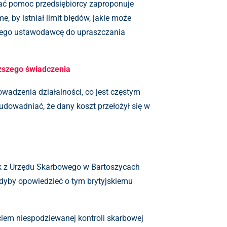
zać pomoc przedsiębiorcy zaproponuje
 by istniał limit błędów, jakie może
skiego ustawodawcę do upraszczania
yższego świadczenia
wadzenia działalności, co jest częstym
dowadniać, że dany koszt przełożył się w
ek z Urzędu Skarbowego w Bartoszycach
Gdyby opowiedzieć o tym brytyjskiemu
jęciem niespodziewanej kontroli skarbowej