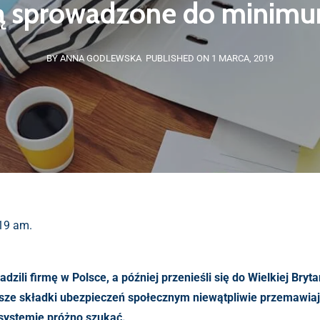
ą sprowadzone do minim
BY ANNA GODLEWSKA
PUBLISHED ON 1 MARCA, 2019
:19 am.
zili firmę w Polsce, a później przenieśli się do Wielkiej Brytan
iższe składki ubezpieczeń społecznym niewątpliwie przemawiaj
m systemie próżno szukać.