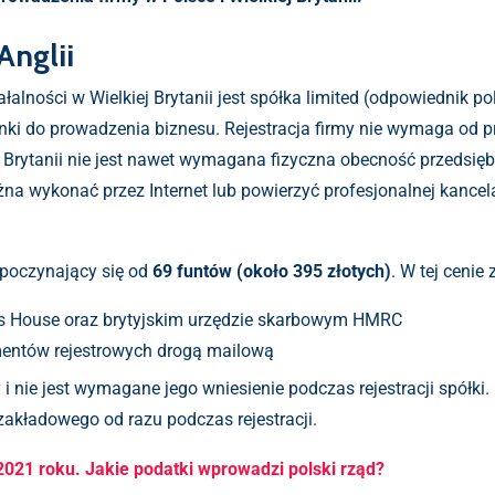
Anglii
lności w Wielkiej Brytanii jest spółka limited (odpowiednik polsk
nki do prowadzenia biznesu. Rejestracja firmy nie wymaga od 
j Brytanii nie jest nawet wymagana fizyczna obecność przedsię
żna wykonać przez Internet lub powierzyć profesjonalnej kancela
poczynający się od
69 funtów (około 395 złotych)
. W tej cenie 
ies House oraz brytyjskim urzędzie skarbowym HMRC
mentów rejestrowych drogą mailową
i nie jest wymagane jego wniesienie podczas rejestracji spółki.
 zakładowego od razu podczas rejestracji.
021 roku. Jakie podatki wprowadzi polski rząd?