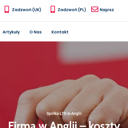
Zadzwoń (UK)
Zadzwoń (PL)
Napisz
Artykuły
O Nas
Kontakt
Spółka LTD w Anglii
Firma w Anglii – koszty