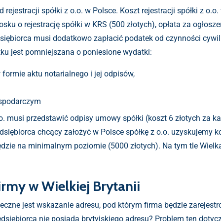
d rejestracji spółki z o.o. w Polsce. Koszt rejestracji spółki z o
osku o rejestrację spółki w KRS (500 złotych), opłata za ogłos
dsiębiorca musi dodatkowo zapłacić podatek od czynności cywi
ku jest pomniejszana o poniesione wydatki:
formie aktu notarialnego i jej odpisów,
ospodarczym
o.o. musi przedstawić odpisy umowy spółki (koszt 6 złotych z
edsiębiorca chcący założyć w Polsce spółkę z o.o. uzyskujemy k
ędzie na minimalnym poziomie (5000 złotych). Na tym tle Wielk
irmy w Wielkiej Brytanii
onieczne jest wskazanie adresu, pod którym firma będzie zarejest
zedsiębiorca nie posiada brytyjskiego adresu? Problem ten dotyc