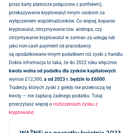
przez karty płatnicze połączone z portfelem),
przekazywanie kryptowalut innym osobom za
wyłączeniem współmałżonków. Co więcej, kopanie
kryptowalut, otrzymywanie tzw. airdrops, czy
otrzymywanie kryptowalut w zamian za usługę lub
jako non-cash payment od pracodawcy
są opodatkowane innym podatkiem niż zyski z handlu.
Dobra informacja to taka, że do 2022 roku włącznie
kwota wolna od podatku dla zysków kapitałowych
wynosi £12,300,
a od 2023 r. będzie to £6000
.
Traderzy, których zyski z giełdy nie przekroczą tej
kwoty — nie zapłacą żadnego podatku. Tutaj
przeczytasz więcej o
rozliczeniach zysku z
kryptowalut
.
WAŻNE: na początku kwietnia 2023