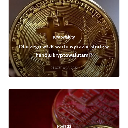
Krytowaluty
Dlaczego w UK warto wykazać stratę w
handlu kryptowalutami?
24 CZERWCA, 2022
Podatki