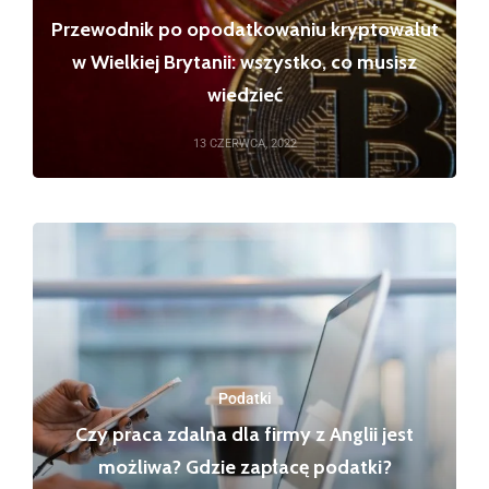
Przewodnik po opodatkowaniu kryptowalut
w Wielkiej Brytanii: wszystko, co musisz
wiedzieć
13 CZERWCA, 2022
Podatki
Czy praca zdalna dla firmy z Anglii jest
możliwa? Gdzie zapłacę podatki?