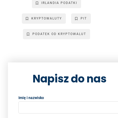
o
n
n
IRLANDIA PODATKI
o
k
k
KRYPTOWALUTY
PIT
PODATEK OD KRYPTOWALUT
Napisz do nas
Imię i nazwisko