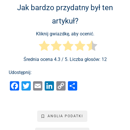
Jak bardzo przydatny był ten
artykuł?
Kliknij gwiazdkę, aby ocenić.
Średnia ocena
4.3
/ 5. Liczba głosów:
12
Udostępnij:
F
T
E
Li
C
S
a
wi
m
n
o
h
c
tt
ai
k
p
ar
e
er
l
e
y
e
ANGLIA PODATKI
b
dI
Li