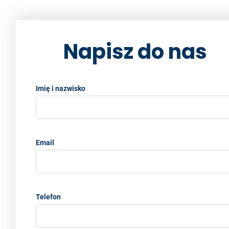
e
er
l
e
y
e
b
dI
Li
Napisz do nas
o
n
n
o
k
k
Imię i nazwisko
Email
Telefon