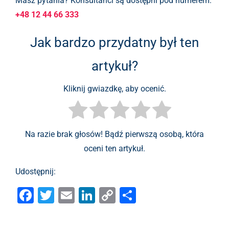
Masz pytania? Konsultanci są dostępni pod numerem:
+48 12 44 66 333
Jak bardzo przydatny był ten
artykuł?
Kliknij gwiazdkę, aby ocenić.
Na razie brak głosów! Bądź pierwszą osobą, która
oceni ten artykuł.
Udostępnij:
F
T
E
Li
C
S
a
wi
m
n
o
h
c
tt
ai
k
p
ar