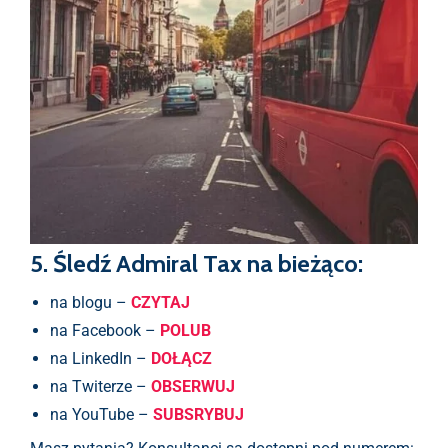
5. Śledź Admiral Tax na bieżąco:
na blogu –
CZYTAJ
na Facebook –
POLUB
na LinkedIn –
DOŁĄCZ
na Twiterze –
OBSERWUJ
na YouTube –
SUBSRYBUJ