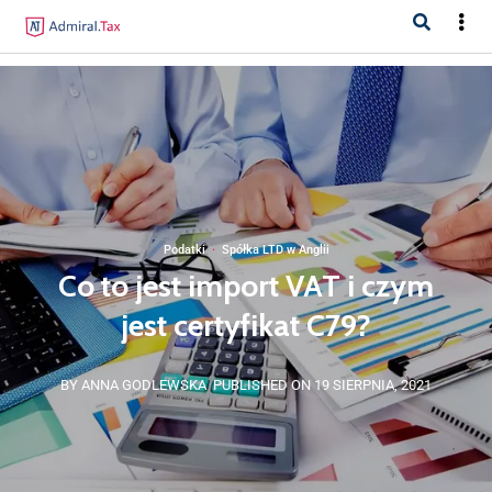
Podatki
·
Spółka LTD w Anglii
Co to jest import VAT i czym
jest certyfikat C79?
BY ANNA GODLEWSKA
PUBLISHED ON 19 SIERPNIA, 2021