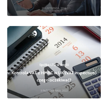
21 LISTOPADA, 2016
Spółka LTD w Anglii
Kontrola VAT z HMRC w UK (VAT inspection)
czego oczekiwać?
3 PAŹDZIERNIKA, 2022