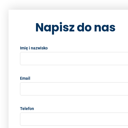
o
k
k
Napisz do nas
Imię i nazwisko
Email
Telefon