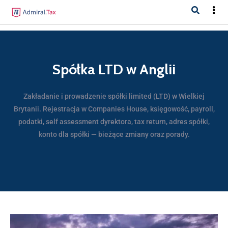
Spółka LTD w Anglii
Zakładanie i prowadzenie spółki limited (LTD) w Wielkiej
Brytanii. Rejestracja w Companies House, księgowość, payroll,
podatki, self assessment dyrektora, tax return, adres spółki,
konto dla spółki — bieżące zmiany oraz porady.