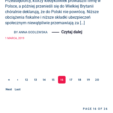
Przedsiębiorcy, którzy kiedykolwiek prowadzili firmę w
Polsce, a później przenieśli się do Wielkiej Brytanii
chóralnie deklarują, że do Polski nie powrócą. Niższe
obciążenia fiskalne i niższe składki ubezpieczeń
społecznym niewątpliwie przemawiają za […]
Czytaj dalej
BY
ANNA GODLEWSKA
1 MARCA, 2019
«
‹
12
13
14
15
16
17
18
19
20
First
Previ
Next
Last
ous
›
»
PAGE 16 OF 26