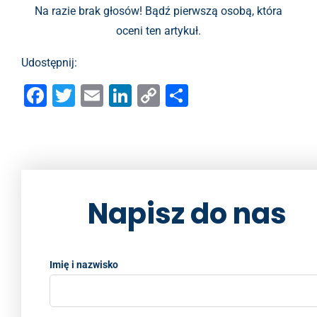
Na razie brak głosów! Bądź pierwszą osobą, która
oceni ten artykuł.
Udostępnij:
F
T
E
Li
C
S
a
wi
m
n
o
h
c
tt
ai
k
p
ar
e
er
l
e
y
e
b
dI
Li
Napisz do nas
o
n
n
o
k
k
Imię i nazwisko