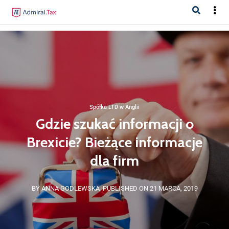
Spółka LTD w Anglii
Gdzie szukać informacji o
Brexicie? Bieżące informacje
dla firm
BY ANNA GODLEWSKA
PUBLISHED ON 21 MARCA, 2019