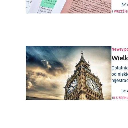
BY
1 WRZEŚNI
Newsy p
Wielk
Ostatnia
od nisk
rejestrac
BY
18 SIERPNI