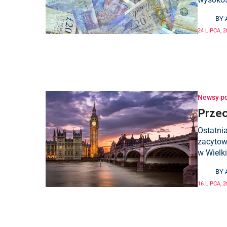
BY
24 LIPCA, 
Newsy p
Przed
Ostatnia
zacytow
w Wielki
BY
16 LIPCA, 