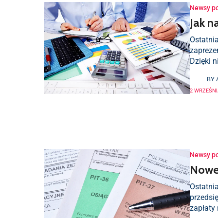
Newsy p
Jak n
Ostatnia
zapreze
Dzięki 
BY
2 WRZEŚNI
Newsy p
Nowel
Ostatni
przedsi
zapłaty