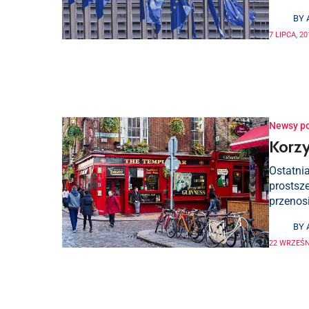
BY
7 LIPCA, 20
Newsy p
Korzy
Ostatnia
prostsze
przenosi
BY
22 WRZEŚN