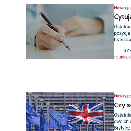
Newsy p
Cytuj
Ostatni
pozycję
branżow
BY
12 LIPCA, 
Newsy p
Czy s
Ostatnia
swoich 
Brytyjcz