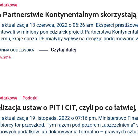
odatkowe
a Partnerstwie Kontynentalnym skorzystają
 aktualizacja 13 czerwca, 2022 o 06:26 am. Eksperci prestiżow
ntowali w miniony poniedziałek projekt Partnerstwa Kontynent
niemu, kraje spoza UE miałyby wpływ na decyzje podejmowane w
Czytaj dalej
ANNA GODLEWSKA
A, 2016
odatkowe
·
Podatki
izacja ustaw o PIT i CIT, czyli po co łatwiej
a aktualizacja 19 listopada, 2022 o 07:16 pm. Ministerstwo Fin
ębiorcy tor przeszkód. Tym razem pod pozorem „uszczelnienia
 nowych podatków lub dokonywania formalno – prawnych sztucze