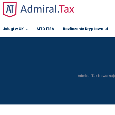
Usługi w UK
MTD ITSA
Rozliczenie Kryptowalut
Admiral Tax News: naj