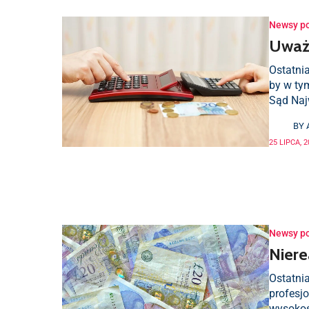
Newsy p
Uważa
Ostatni
by w ty
Sąd Najw
BY
25 LIPCA, 
Newsy p
Niere
Ostatnia
profesjo
wysokoś