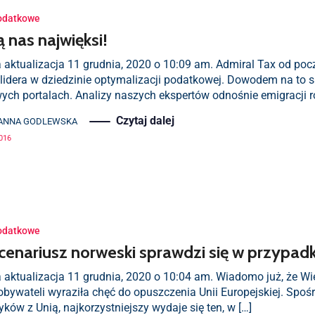
odatkowe
ą nas najwięksi!
a aktualizacja 11 grudnia, 2020 o 10:09 am. Admiral Tax od poc
 lidera w dziedzinie optymalizacji podatkowej. Dowodem na to s
ych portalach. Analizy naszych ekspertów odnośnie emigracji 
Czytaj dalej
ANNA GODLEWSKA
2016
odatkowe
cenariusz norweski sprawdzi się w przypadku
 aktualizacja 11 grudnia, 2020 o 10:04 am. Wiadomo już, że Wiel
obywateli wyraziła chęć do opuszczenia Unii Europejskiej. Spo
yków z Unią, najkorzystniejszy wydaje się ten, w […]