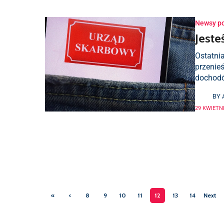
Newsy p
Jest
Ostatnia
przenieś
dochodó
BY
29 KWIETNI
«
‹
8
9
10
11
12
13
14
Next
First
Previ
›