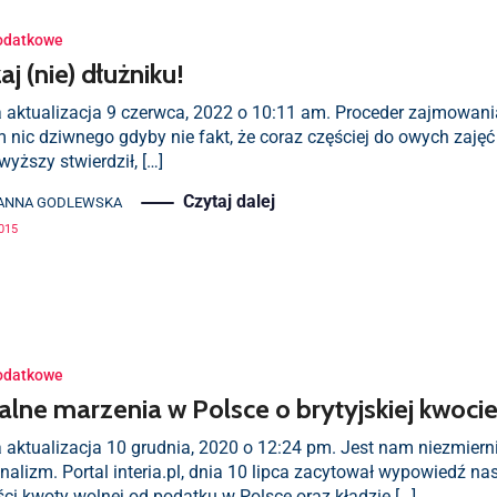
odatkowe
j (nie) dłużniku!
a aktualizacja 9 czerwca, 2022 o 10:11 am. Proceder zajmowani
m nic dziwnego gdyby nie fakt, że coraz częściej do owych zaj
yższy stwierdził, […]
Czytaj dalej
ANNA GODLEWSKA
2015
odatkowe
alne marzenia w Polsce o brytyjskiej kwoci
 aktualizacja 10 grudnia, 2020 o 12:24 pm. Jest nam niezmierni
nalizm. Portal interia.pl, dnia 10 lipca zacytował wypowiedź n
ci kwoty wolnej od podatku w Polsce oraz kładzie […]