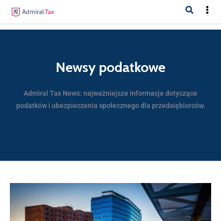
Newsy podatkowe
Admiral Tax News: najważniejsze informacje dotyczące
podatków i ubezpieczenia społecznego dla przedsiębiorców.