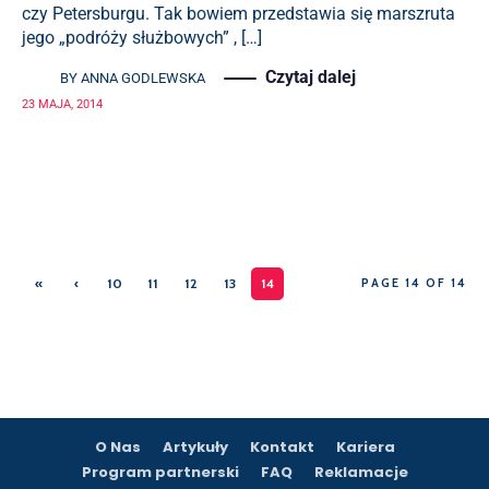
czy Petersburgu. Tak bowiem przedstawia się marszruta
jego „podróży służbowych” , […]
Czytaj dalej
BY
ANNA GODLEWSKA
23 MAJA, 2014
«
‹
10
11
12
13
14
PAGE 14 OF 14
First
Previ
ous
O Nas
Artykuły
Kontakt
Kariera
Program partnerski
FAQ
Reklamacje