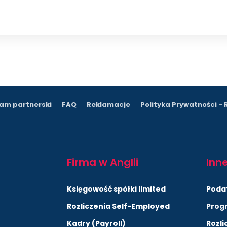
am partnerski
FAQ
Reklamacje
Polityka Prywatności -
Firma w Anglii
Inne
Księgowość spółki limited
Poda
Rozliczenia Self-Employed
Prog
Kadry (Payroll)
Rozli