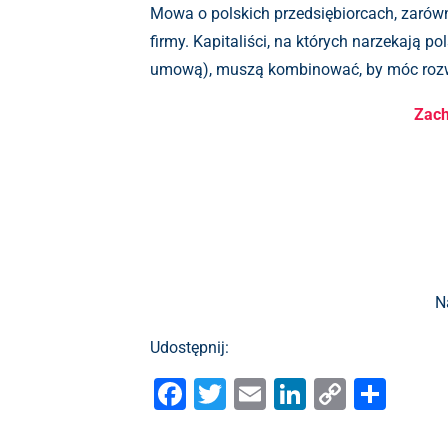
Mowa o polskich przedsiębiorcach, zarów
firmy. Kapitaliści, na których narzekają 
umową), muszą kombinować, by móc rozwi
Zach
N
Udostępnij:
F
T
E
Li
C
S
a
wi
m
n
o
h