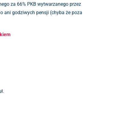
ialnego za 66% PKB wytwarzanego przez
ego ani godziwych pensji (chyba że poza
ikiem
ł.