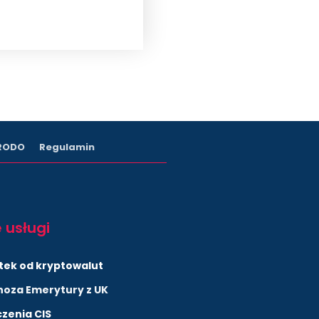
 RODO
Regulamin
 usługi
tek od kryptowalut
noza Emerytury z UK
czenia CIS