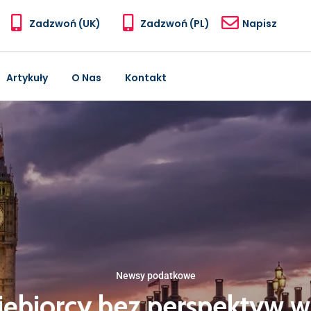
Zadzwoń (UK)
Zadzwoń (PL)
Napisz
Artykuły
O Nas
Kontakt
Newsy podatkowe
iębiorcy bez perspektyw w