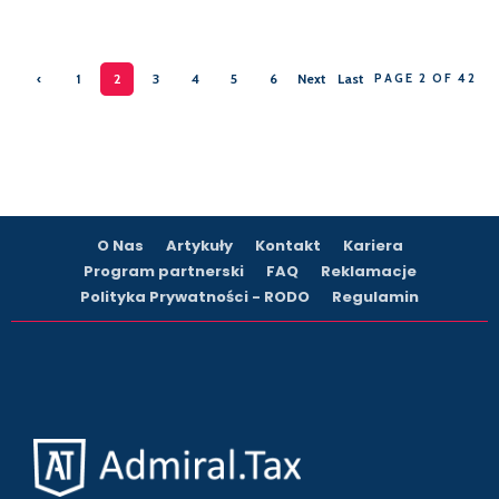
‹
1
2
3
4
5
6
Next
Last
PAGE 2 OF 42
Previ
›
»
ous
O Nas
Artykuły
Kontakt
Kariera
Program partnerski
FAQ
Reklamacje
Polityka Prywatności - RODO
Regulamin