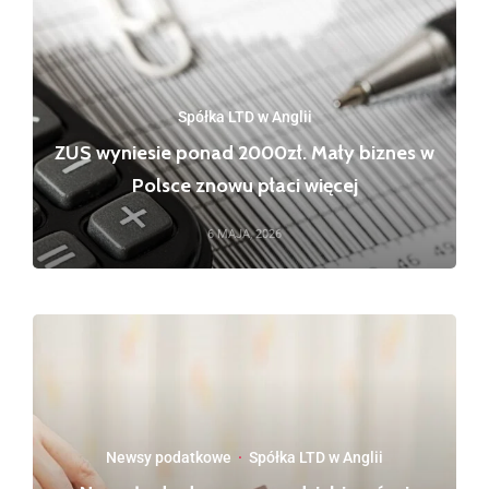
Spółka LTD w Anglii
ZUS wyniesie ponad 2000zł. Mały biznes w
Polsce znowu płaci więcej
6 MAJA, 2026
Newsy podatkowe
·
Spółka LTD w Anglii