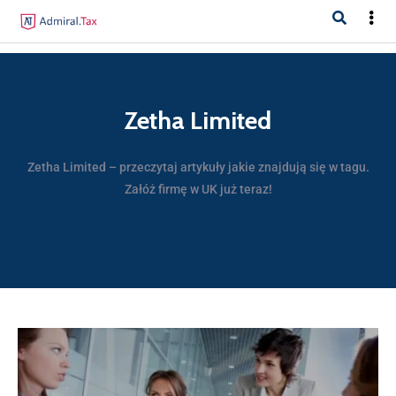
Zetha Limited
Zetha Limited – przeczytaj artykuły jakie znajdują się w tagu.
Załóż firmę w UK już teraz!