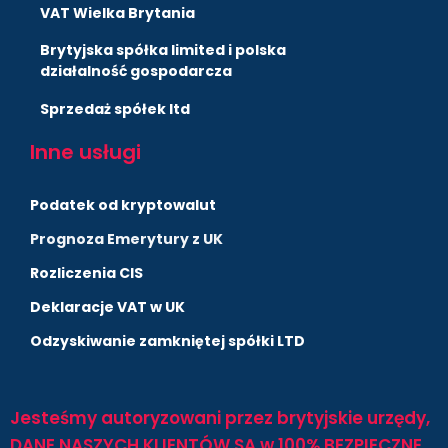
VAT Wielka Brytania
Brytyjska spółka limited i polska
działalność gospodarcza
Sprzedaż spółek ltd
Inne usługi
Podatek od kryptowalut
Prognoza Emerytury z UK
Rozliczenia CIS
Deklaracje VAT w UK
Odzyskiwanie zamkniętej spółki LTD
Jesteśmy autoryzowani przez brytyjskie urzędy,
DANE NASZYCH KLIENTÓW SĄ w 100% BEZPIECZNE