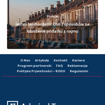
Podatki
Jesteś landlordem? Oto 7 sposobów na
obniżenie podatku z najmu
21 WRZEŚNIA, 2023
O Nas
Artykuły
Kontakt
Kariera
Program partnerski
FAQ
Reklamacje
Polityka Prywatności - RODO
Regulamin