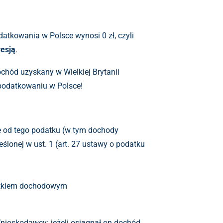
atkowania w Polsce wynosi 0 zł, czyli
esją
.
ochód uzyskany w Wielkiej Brytanii
podatkowaniu w Polsce!
 od tego podatku (w tym dochody
ślonej w ust. 1 (art. 27 ustawy o podatku
datkiem dochodowym
Wnioskodawcy: jeżeli osiągnął on dochód