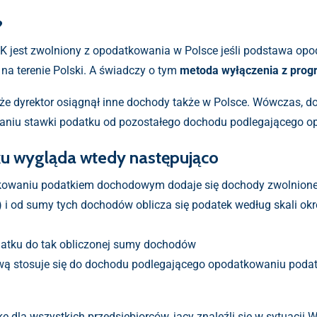
?
UK jest zwolniony z opodatkowania w Polsce jeśli podstawa opod
 na terenie Polski. A świadczy o tym
metoda wyłączenia z progr
enże dyrektor osiągnął inne dochody także w Polsce. Wówczas, d
zaniu stawki podatku od pozostałego dochodu podlegającego o
ku wygląda wtedy następująco
owaniu podatkiem dochodowym dodaje się dochody zwolnione
) i od sumy tych dochodów oblicza się podatek według skali okre
datku do tak obliczonej sumy dochodów
tową stosuje się do dochodu podlegającego opodatkowaniu po
 dla wszystkich przedsiębiorców, jacy znaleźli się w sytuacji 