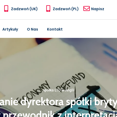
Zadzwoń (UK)
Zadzwoń (PL)
Napisz
Artykuły
O Nas
Kontakt
Spółka LTD w Anglii
ie dyrektora spółki bryty
y przewodnik z interpretacj