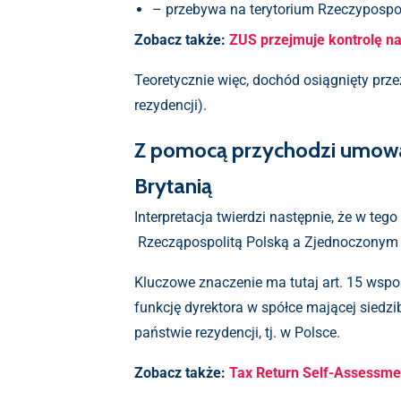
– przebywa na terytorium Rzeczypospoli
Zobacz także:
ZUS przejmuje kontrolę n
Teoretycznie więc, dochód osiągnięty prz
rezydencji).
Z pomocą przychodzi umowa
Brytanią
Interpretacja twierdzi następnie, że w t
Rzecząpospolitą Polską a Zjednoczonym Kró
Kluczowe znaczenie ma tutaj art. 15 wsp
funkcję dyrektora w spółce mającej siedzib
państwie rezydencji, tj. w Polsce.
Zobacz także:
Tax Return Self-Assessmen