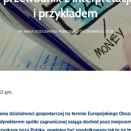
i przykładem
BY ANNA GODLEWSKA
PUBLISHED ON 28 MARCA, 2018
:42 pm.
nia działalności gospodarczej na terenie Europejskiego Obs
ca dyrektorem spółki zagranicznej osiąga dochód poza miejsce
 uzyskany poza Polską, powinien być opodatkowany także na t