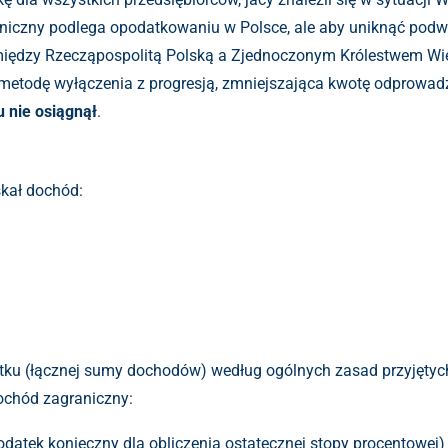
graniczny podlega opodatkowaniu w Polsce, ale aby uniknąć p
dzy Rzecząpospolitą Polską a Zjednoczonym Królestwem Wielkie
e metodę wyłączenia z progresją, zmniejszająca kwotę odprowad
u nie osiągnął
.
skał dochód:
tku (łącznej sumy dochodów) według ogólnych zasad przyjętych
ochód zagraniczny:
odatek konieczny dla obliczenia ostatecznej stopy procentowej)