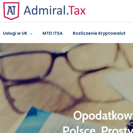
Usługi w UK
MTD ITSA
Rozliczenie Kryptowalut
Opodatkowan
Polsce. Prost