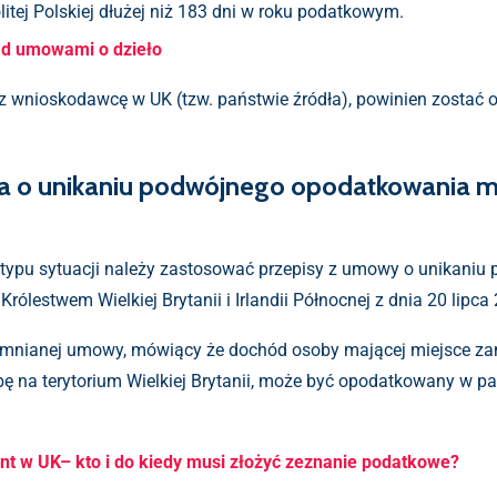
tej Polskiej dłużej niż 183 dni w roku podatkowym.
ad umowami o dzieło
ez wnioskodawcę w UK (tzw. państwie źródła), powinien zostać
 o unikaniu podwójnego opodatkowania mię
ego typu sytuacji należy zastosować przepisy z umowy o unika
lestwem Wielkiej Brytanii i Irlandii Północnej z dnia 20 lipca 
omnianej umowy, mówiący że dochód osoby mającej miejsce zami
ę na terytorium Wielkiej Brytanii, może być opodatkowany w pańs
t w UK– kto i do kiedy musi złożyć zeznanie podatkowe?