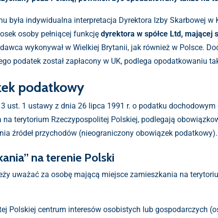
 była indywidualna interpretacja Dyrektora Izby Skarbowej w 
iosek osoby pełniącej funkcję
dyrektora w spółce Ltd, mającej s
kodawca wykonywał w Wielkiej Brytanii, jak również w Polsce. Do
rego podatek został zapłacony w UK, podlega opodatkowaniu ta
zek podatkowy
. 3 ust. 1 ustawy z dnia 26 lipca 1991 r. o podatku dochodowym
a na terytorium Rzeczypospolitej Polskiej, podlegają obowiązko
nia źródeł przychodów (nieograniczony obowiązek podatkowy).
ania” na terenie Polski
ależy uważać za osobę mającą miejsce zamieszkania na terytoriu
tej Polskiej centrum interesów osobistych lub gospodarczych (o